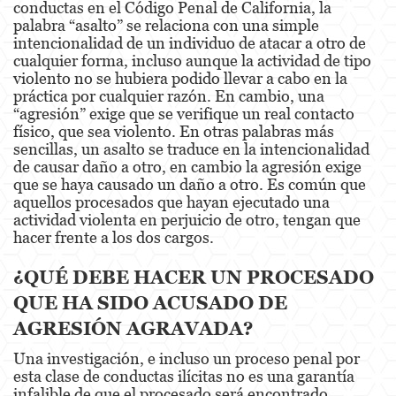
conductas en el Código Penal de California, la
Robo
palabra “asalto” se relaciona con una simple
intencionalidad de un individuo de atacar a otro de
Robo de Caja Fuerte
cualquier forma, incluso aunque la actividad de tipo
violento no se hubiera podido llevar a cabo en la
Robo 459 PC
práctica por cualquier razón. En cambio, una
“agresión” exige que se verifique un real contacto
Robo en Tiendas
físico, que sea violento. En otras palabras más
sencillas, un asalto se traduce en la intencionalidad
Delitos de Robo
de causar daño a otro, en cambio la agresión exige
que se haya causado un daño a otro. Es común que
Hurto Mayor
aquellos procesados que hayan ejecutado una
actividad violenta en perjuicio de otro, tengan que
Delitos Sexuales
hacer frente a los dos cargos.
Actos Lascivos con un Menor
¿QUÉ DEBE HACER UN PROCESADO
QUE HA SIDO ACUSADO DE
Agresión Sexual
AGRESIÓN AGRAVADA?
Conducta Lasciva
Una investigación, e incluso un proceso penal por
esta clase de conductas ilícitas no es una garantía
Copulación Oral Forzada
infalible de que el procesado será encontrado