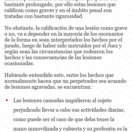
bastante prolongado, por ello estas lesiones que
califican como graves y en el ámbito penal son
Malversación de Fondos
tratadas con bastante rigurosidad.
Presentación de Documentos Falsos
No obstante, la calificación de una lesión como grave
o no, va a depender en la mayoría de los escenarios
Robo de Identidad
de la forma en sean interpretados los hechos por el
jurado, luego de haber sido instruidos por el Juez y
Delitos de Drogas
según sean las circunstancias que rodearon los
hechos y las consecuencias de las lesiones
El Programa de Desviación Previo al
ocasionadas.
Juicio PC 1000
Habiendo entendido esto, entre los hechos que
Fabricación de Drogas
normalmente hacen que un perpetrador sea acusado
de lesiones agravadas, se encuentran:
Leyes sobre Marihuana en California
Las lesiones causadas impidieron al sujeto
Posesión de Marihuana
perjudicado llevar a cabo sus actividades diarias,
Posesión de Marihuana para la Venta
como puede ser el caso de que deba tener la
Posesión de Metanfetamina
mano inmovilizada y cubierta y su profesión es la