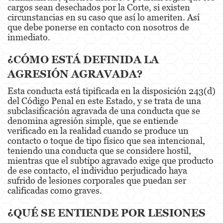
cargos sean desechados por la Corte, si existen
Dañar Líneas Telefónicas, Eléctricas o de
Servicios Públicos
circunstancias en su caso que así lo ameriten. Así
que debe ponerse en contacto con nosotros de
Incendio Provocado
inmediato.
Invasión Agravada de Propiedad Ajena
¿CÓMO ESTÁ DEFINIDA LA
AGRESIÓN AGRAVADA?
Vandalismo
Esta conducta está tipificada en la disposición 243(d)
Delitos de Armas
del Código Penal en este Estado, y se trata de una
subclasificación agravada de una conducta que se
Armas Prohibidas
denomina agresión simple, que se entiende
verificado en la realidad cuando se produce un
Aumento de Sentencia por Armas de
contacto o toque de tipo físico que sea intencional,
Fuego
teniendo una conducta que se considere hostil,
mientras que el subtipo agravado exige que producto
Delitos De Armas
de ese contacto, el individuo perjudicado haya
sufrido de lesiones corporales que puedan ser
Descarga Negligente de un Arma de Fuego
calificadas como graves.
Portar un Arma de Fuego Cargada
¿QUÉ SE ENTIENDE POR LESIONES