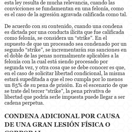
esta ley resulta de mucha relevancia, cuando las
convicciones se fundamentan en una felonía, como
Unauthorized Practice Of Medicine
es el caso de la agresión agravada calificada como tal.
Gun Offenses
De acuerdo con su contenido, cuando una condena
es dictada por una conducta ilícita que fue calificada
Other
como felonía, se considera un “strike”. En el
supuesto de que un procesado sea condenado por un
Appeals
segundo “strike”, se incrementarán sus sanciones en
el doble de las penas normalmente aplicables a la
Sex Crimes
felonía con la cual está siendo procesado por
segunda vez, y otra cosa que se debe conocer es que,
Child Molestation
en el caso de solicitar libertad condicional, la misma
estará supeditada a que el reo cumpla por lo menos
Child Pornography
un 85% de su pena de prisión. En el escenario de que
se trate del tercer “strike”, la pena privativa de
Forcible Sexual Penetration
libertad que podría serle impuesta puede llegar a ser
cadena perpetua.
Lewd Conduct
CONDENA ADICIONAL POR CAUSA
Prostitution & Solicitation
DE UNA GRAN LESIÓN FÍSICA O
Rape