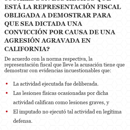
Alcohol
ESTÁ LA REPRESENTACIÓN FISCAL
OBLIGADA A DEMOSTRAR PARA
Conducción Imprudente sin Presencia de
Alcohol
QUE SEA DICTADA UNA
CONVICCIÓN POR CAUSA DE UNA
Cuarta Ofensa de DUI
AGRESIÓN AGRAVADA EN
DUI Causando Lesiones
CALIFORNIA?
DUI con Pasajeros Menores de 14 Años
De acuerdo con la norma respectiva, la
representación fiscal que lleve la acusación tiene que
DUI en Menores de Edad
demostrar con evidencias incuestionables que:
Leyes de DUI en el Estado de California
La actividad ejecutada fue deliberada.
Las lesiones físicas ocasionadas por dicha
Segunda Ofensa de DUI
actividad califican como lesiones graves, y
Tercera Ofensa de DUI
El imputado no ejecutó tal actividad en legítima
Delitos Violentos
defensa.
Aumento de Sentencia para Pandillas