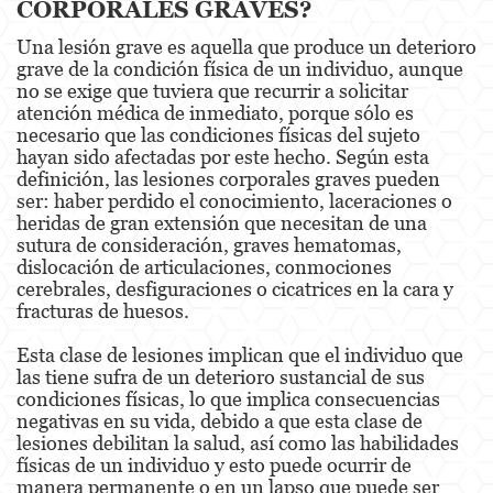
CORPORALES GRAVES?
Portar un Arma de Fuego Oculta
Una lesión grave es aquella que produce un deterioro
Delitos de Conducción
grave de la condición física de un individuo, aunque
no se exige que tuviera que recurrir a solicitar
Conducir con una licencia suspendida
atención médica de inmediato, porque sólo es
necesario que las condiciones físicas del sujeto
Chocar y Huir
hayan sido afectadas por este hecho. Según esta
definición, las lesiones corporales graves pueden
ser: haber perdido el conocimiento, laceraciones o
Evadir a un oficial de policía
heridas de gran extensión que necesitan de una
sutura de consideración, graves hematomas,
Homicidio Vehicular
dislocación de articulaciones, conmociones
cerebrales, desfiguraciones o cicatrices en la cara y
Robo de Auto
fracturas de huesos.
Delitos de Cuello Blanco
Esta clase de lesiones implican que el individuo que
las tiene sufra de un deterioro sustancial de sus
Apropiación Indebida De Fondos Públicos
condiciones físicas, lo que implica consecuencias
negativas en su vida, debido a que esta clase de
Falsificación
lesiones debilitan la salud, así como las habilidades
físicas de un individuo y esto puede ocurrir de
Falsificación o Alteración de una
manera permanente o en un lapso que puede ser
Prescripción Médica