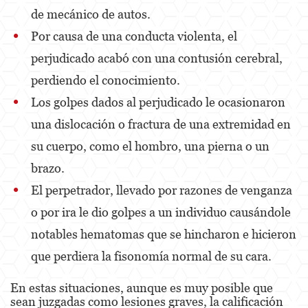
de mecánico de autos.
Posesión De Parafernalia De Drogas
Por causa de una conducta violenta, el
Posesión de Sustancias Controladas
perjudicado acabó con una contusión cerebral,
Posesión de Sustancias Controladas Para
perdiendo el conocimiento.
la Venta
Los golpes dados al perjudicado le ocasionaron
Proposición 36
una dislocación o fractura de una extremidad en
Transporte de una Sustancia Controlada
su cuerpo, como el hombro, una pierna o un
para la Venta
brazo.
Delitos de Fraude
El perpetrador, llevado por razones de venganza
o por ira le dio golpes a un individuo causándole
Fraude a la Compensación a los
Trabajadores
notables hematomas que se hincharon e hicieron
Fraude a Programas de Asistencia Pública
que perdiera la fisonomía normal de su cara.
Fraude al Sistema de Salud
En estas situaciones, aunque es muy posible que
sean juzgadas como lesiones graves, la calificación
Fraude con Cheques