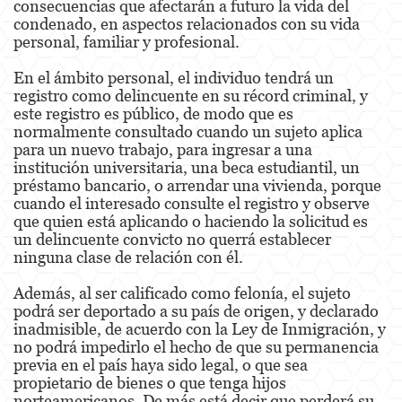
consecuencias que afectarán a futuro la vida del
Kidnapping
condenado, en aspectos relacionados con su vida
personal, familiar y profesional.
Manslaughter
En el ámbito personal, el individuo tendrá un
Murder
registro como delincuente en su récord criminal, y
este registro es público, de modo que es
Voluntary Manslaughter
normalmente consultado cuando un sujeto aplica
para un nuevo trabajo, para ingresar a una
Gang Enhancement
institución universitaria, una beca estudiantil, un
préstamo bancario, o arrendar una vivienda, porque
White Collar Crimes
cuando el interesado consulte el registro y observe
que quien está aplicando o haciendo la solicitud es
un delincuente convicto no querrá establecer
Forgery
ninguna clase de relación con él.
Forging Or Altering A Prescription
Además, al ser calificado como felonía, el sujeto
podrá ser deportado a su país de origen, y declarado
Identity Theft
inadmisible, de acuerdo con la Ley de Inmigración, y
no podrá impedirlo el hecho de que su permanencia
Post Conviction Relief
previa en el país haya sido legal, o que sea
propietario de bienes o que tenga hijos
Vacating/Setting Aside a Conviction
norteamericanos. De más está decir que perderá su