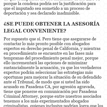
porque la condena podría ser la justificación para
que el imputado sea sometido a un proceso de
Derechos de los Padres en Casos Juveniles
deportación y sea declarado inadmisible.
Desviación Informal Juvenil
¿SE PUEDE OBTENER LA ASESORÍA
LEGAL CONVENIENTE?
División de Justicia Juvenil
Por supuesto que sí. Pero tiene que asegurarse de
La Ley de los Tres Delitos y Fuera
contactar lo más pronto posible con abogados
expertos en derecho penal de California, y mientras
Libertad Condicional para Menores
en procedimiento se encuentre en las fases más
tempranas del procedimiento penal mejor, porque
Petición Aceptada
ello incrementará las opciones de minimizar
sustancialmente la acusación, ya que los verdaderos
Sello de Registros Juveniles
expertos podrán seleccionar las estrategias más
oportunas para mejorar la situación de su defendido
Tutela de los Tribunales
ante el Tribunal, de modo que si usted ha sido
acusado en Pasadena CA, por agresión agravada,
Tribunal de Delincuencia Juvenil
tiene que ponerse en comunicación por Pasadena
Criminal Attorney, porque entre nuestros asociados
Delitos Contra la Propiedad
tenemos a los más experimentados abogados
criminalistas, quienes inclusive podrían logra que los