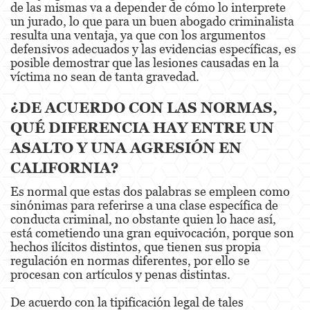
de las mismas va a depender de cómo lo interprete
un jurado, lo que para un buen abogado criminalista
Fraude de Juego
resulta una ventaja, ya que con los argumentos
defensivos adecuados y las evidencias específicas, es
Fraude de Seguro de Auto
posible demostrar que las lesiones causadas en la
víctima no sean de tanta gravedad.
Fraude Del Seguro De Desempleo
¿DE ACUERDO CON LAS NORMAS,
Fraude de Tarjetas de Crédito
QUÉ DIFERENCIA HAY ENTRE UN
Fraude Inmobiliario
ASALTO Y UNA AGRESIÓN EN
CALIFORNIA?
Práctica No Autorizada de la Medicina
Es normal que estas dos palabras se empleen como
Delitos de Hurto
sinónimas para referirse a una clase específica de
conducta criminal, no obstante quien lo hace así,
está cometiendo una gran equivocación, porque son
Hurto Mayor de Auto
hechos ilícitos distintos, que tienen sus propia
regulación en normas diferentes, por ello se
Hurto Menor
procesan con artículos y penas distintas.
Recepción de Propiedad Robada
De acuerdo con la tipificación legal de tales