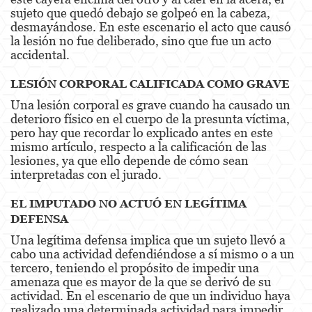
sujeto que quedó debajo se golpeó en la cabeza,
Agresión Doméstica
desmayándose. En este escenario el acto que causó
la lesión no fue deliberado, sino que fue un acto
Amenazas Criminales
accidental.
Lesión Corporal A Un Cónyuge.
LESIÓN CORPORAL CALIFICADA COMO GRAVE
Una lesión corporal es grave cuando ha causado un
Negligencia de Menores.
deterioro físico en el cuerpo de la presunta víctima,
pero hay que recordar lo explicado antes en este
Orden de Protección de Emergencia
mismo artículo, respecto a la calificación de las
lesiones, ya que ello depende de cómo sean
Orden de Restricción Permanente
interpretadas con el jurado.
Orden de Restricción Temporal
EL IMPUTADO NO ACTUÓ EN LEGÍTIMA
DEFENSA
Órdenes de Restricción
Una legítima defensa implica que un sujeto llevó a
cabo una actividad defendiéndose a sí mismo o a un
Peligro Infantil
tercero, teniendo el propósito de impedir una
amenaza que es mayor de la que se derivó de su
Publicar Información Dañina en Internet
actividad. En el escenario de que un individuo haya
realizado una determinada actividad para impedir
Sustracción de Menores