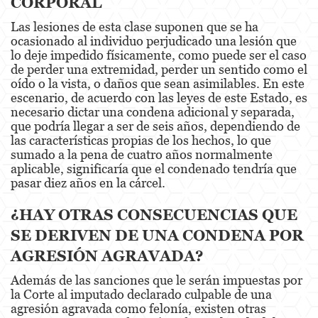
CORPORAL
Las lesiones de esta clase suponen que se ha
Oral Copulation By Force/Fear
ocasionado al individuo perjudicado una lesión que
lo deje impedido físicamente, como puede ser el caso
Theft Crimes
de perder una extremidad, perder un sentido como el
oído o la vista, o daños que sean asimilables. En este
Burglary
escenario, de acuerdo con las leyes de este Estado, es
necesario dictar una condena adicional y separada,
Petty Theft
que podría llegar a ser de seis años, dependiendo de
las características propias de los hechos, lo que
Robbery
sumado a la pena de cuatro años normalmente
aplicable, significaría que el condenado tendría que
Shoplifting
pasar diez años en la cárcel.
Grand Theft Auto
¿HAY OTRAS CONSECUENCIAS QUE
SE DERIVEN DE UNA CONDENA POR
Violent Crimes
AGRESIÓN AGRAVADA?
Attempted Murder
Además de las sanciones que le serán impuestas por
la Corte al imputado declarado culpable de una
Involuntary Manslaughter
agresión agravada como felonía, existen otras