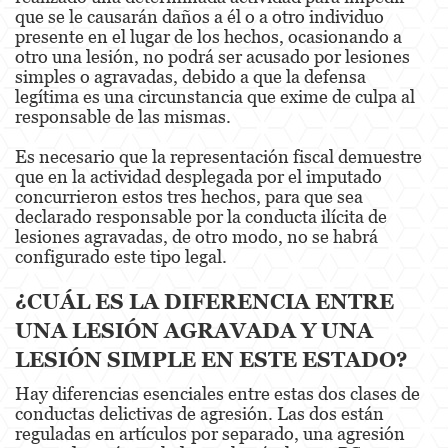
que se le causarán daños a él o a otro individuo
presente en el lugar de los hechos, ocasionando a
Venganza con Pornografía
otro una lesión, no podrá ser acusado por lesiones
simples o agravadas, debido a que la defensa
Violación de una Orden de Restricción
legítima es una circunstancia que exime de culpa al
responsable de las mismas.
Juvenile
Es necesario que la representación fiscal demuestre
Juvenile Three Strikes Law
que en la actividad desplegada por el imputado
concurrieron estos tres hechos, para que sea
Assault and Battery
declarado responsable por la conducta ilícita de
lesiones agravadas, de otro modo, no se habrá
Assault
configurado este tipo legal.
Assault With Caustic Chemicals or Flammable
¿CUÁL ES LA DIFERENCIA ENTRE
Substances
UNA LESIÓN AGRAVADA Y UNA
Assault With A Deadly Weapon
LESIÓN SIMPLE EN ESTE ESTADO?
Battery
Hay diferencias esenciales entre estas dos clases de
conductas delictivas de agresión. Las dos están
reguladas en artículos por separado, una agresión
Battery on a Peace Officer