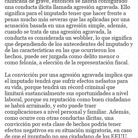
calificada de grave, entonces se habría configurado
una conducta ilícita llamada agresión agravada. Ello
significa para el imputado tener que hacer frente a
Eliminación de Antecedentes Penales
penas mucho más severas que las aplicadas por una
acusación basada en una agresión simple, además,
Libertad Condicional Bajo Palabra
cuando se trata de una agresión agravada, la
conducta es considerada un wobbler, lo que significa
Petición para Anular una Condena por
Asesinato
que dependiendo de los antecedentes del imputado y
de las características en las que ocurrieron los
hechos, puede ser juzgada como delito menor o
Sello de Registros de Arresto
como felonía, a elección de la representación fiscal.
Violación de la Libertad Condicional
La convicción por una agresión agravada implica que
el imputado tendrá que sufrir efectos nefastos para
Delincuencia Juvenil
su vida, porque tendrá un récord criminal que
limitará sustancialmente sus oportunidades a nivel
Audiencia de Detención
laboral, porque su reputación como buen ciudadano
se habrá arruinado, y esto puede traer
Audiencias de Disposición
complicaciones a nivel personal y familiar. Además,
como ocurre con otras conductas ilícitas, una
Audiencias de Transferencia
convicción por esta clase de hechos podría tener
efectos negativos en su situación migratoria, en caso
Delitos por los cuales un Menor puede ser
de que el imputado no sea ciudadano de los EEUU,
Juzgado como Adulto