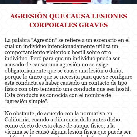
Agresión
AGRESIÓN QUE CAUSA LESIONES
CORPORALES GRAVES
Asalto Simple
Agresión contra un Agente del Orden
La palabra “Agresión” se refiere a un escenario en el
Público
cual un individuo intencionadamente utiliza un
comportamiento violento u hostil sobre otro
Asalto contra un Funcionario Público
individuo. Pero para que un individuo pueda ser
acusado de causar una agresión no se exige
Asalto con Arma Mortal
obligatoriamente que se cause una lesión o daño,
porque lo único que se necesita para que se configure
Asalto con Químicos Cáusticos
esta conducta es haber causado un contacto de tipo
físico con otro teniendo una conducta que sea hostil.
Agresión que causa lesiones corporales
Esta conducta es conocida con el nombre de
graves
“agresión simple”.
Asuntos Posteriores a la Condena
No obstante, de acuerdo con la normativa en
California, cuando a diferencia de lo antes dicho,
Anulando o Rechazando una Condena
como efecto de esta clase de ataque físico, a la
víctima se le causó alguna lesión física que pueda ser
Certificado de Rehabilitación