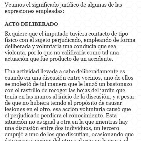
Veamos el significado jurídico de algunas de las
expresiones empleadas:
Disuadir a un Testigo
ACTO DELIBERADO
Homicidio
Requiere que el imputado tuviera contacto de tipo
físico con el sujeto perjudicado, empleando de forma
Homicidio Involuntario
deliberada y voluntaria una conducta que sea
violenta, por lo que no calificaría como tal una
Homicidio Voluntario
actuación que fue producto de un accidente.
Intento de Asesinato
Una actividad llevada a cabo deliberadamente es
cuando en una discusión entre vecinos, uno de ellos
Secuestro
se molestó de tal manera que le lanzó un bastonazo
con el rastrillo de recoger las hojas del jardín que
Violencia Doméstica
tenía en las manos al inicio de la discusión, y a pesar
de que no hubiera tenido el propósito de causar
Acecho
lesiones en el otro, esa acción voluntaria causó que
el perjudicado perdiera el conocimiento. Esta
Abuso Infantil
situación no es igual a otra en la que mientras hay
una discusión entre dos individuos, un tercero
Abuso de Ancianos y de Adultos
empujó a uno de los que discutían, ocasionando que
Dependientes
éste cayera encima del otro y al caer en la acera, el