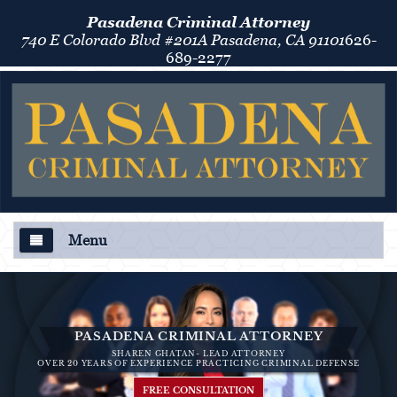
Pasadena Criminal Attorney
740 E Colorado Blvd #201A Pasadena, CA 91101
626-
689-2277
Menu
About Us
Criminal Defense
PASADENA CRIMINAL ATTORNEY
SHAREN GHATAN- LEAD ATTORNEY
Áreas de Práctica
OVER 20 YEARS OF EXPERIENCE PRACTICING CRIMINAL DEFENSE
FREE CONSULTATION
Asalto y Agresión