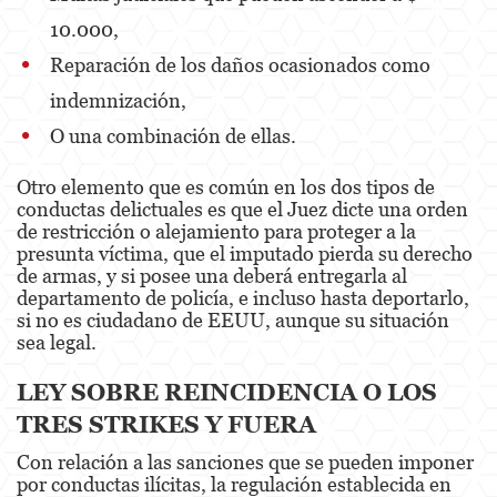
DUI With A Passenger Under 14
10.000,
DUI Laws In The State Of California
Reparación de los daños ocasionados como
indemnización,
Underage DUI
O una combinación de ellas.
Wet Reckless
Otro elemento que es común en los dos tipos de
Expungements
conductas delictuales es que el Juez dicte una orden
de restricción o alejamiento para proteger a la
Fraud Crimes
presunta víctima, que el imputado pierda su derecho
de armas, y si posee una deberá entregarla al
Auto Insurance Fraud
departamento de policía, e incluso hasta deportarlo,
si no es ciudadano de EEUU, aunque su situación
sea legal.
Check Fraud
Credit Card Fraud
LEY SOBRE REINCIDENCIA O LOS
TRES STRIKES Y FUERA
Gambling Fraud
Con relación a las sanciones que se pueden imponer
Health Care Fraud
por conductas ilícitas, la regulación establecida en