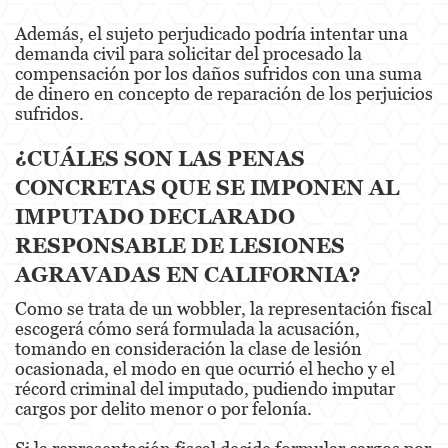
Evading a Police Officer
Además, el sujeto perjudicado podría intentar una
demanda civil para solicitar del procesado la
Hit and Run
compensación por los daños sufridos con una suma
de dinero en concepto de reparación de los perjuicios
Vehicular Manslaughter
sufridos.
Drug Crimes
¿CUÁLES SON LAS PENAS
California Marijuana Laws
CONCRETAS QUE SE IMPONEN AL
IMPUTADO DECLARADO
Manufacturing Drugs
RESPONSABLE DE LESIONES
Possession Of A Controlled Substance
AGRAVADAS EN CALIFORNIA?
Como se trata de un wobbler, la representación fiscal
Possession Of A Controlled Substance For Sale
escogerá cómo será formulada la acusación,
tomando en consideración la clase de lesión
Possession of Drug Paraphernalia
ocasionada, el modo en que ocurrió el hecho y el
récord criminal del imputado, pudiendo imputar
Possession Of Marijuana For Sale
cargos por delito menor o por felonía.
Possession Of Methamphetamine