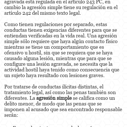
agravada está regulada en el artículo 243 PC, en
cambio la agresión simple tiene su regulación en el
Battery Or Corporal Injury On A Spouse
artículo 242 del mismo texto legal.
Battery with Serious Bodily Injury
Como tienen regulaciones por separado, estas
conductas tienen exigencias diferentes para que se
Assault On A Public Official
entiendan verificadas en la vida real. Una agresión
simple sólo requiere que haya algún contacto físico
Domestic Violence
mientras se tiene un comportamiento que es
ofensivo u hostil, sin que se requiera que se haya
Child Abuse
causado alguna lesión, mientras que para que se
configure una lesión agravada, se necesita que la
Child Abduction
actividad hostil haya tenido como consecuencia que
un sujeto haya resultado con lesiones graves.
Child Endangerment
Por tratarse de conductas ilícitas distintas, el
Child Neglect
tratamiento legal, así como las penas también son
diferentes. La
agresión simple
se califica como un
Corporal Injury
delito menor, de modo que las penas que se
imponen al acusado que sea encontrado responsable
serán:
Criminal Threats
Domestic Battery