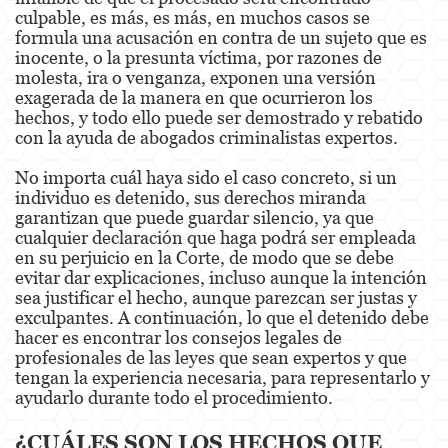
culpable, es más, es más, en muchos casos se
Estupro
formula una acusación en contra de un sujeto que es
inocente, o la presunta víctima, por razones de
Exposición Indecente
molesta, ira o venganza, exponen una versión
exagerada de la manera en que ocurrieron los
Merodear para prostituirse
hechos, y todo ello puede ser demostrado y rebatido
con la ayuda de abogados criminalistas expertos.
Molestar a un Niño Menor de 18 años
No importa cuál haya sido el caso concreto, si un
Penetración Sexual Forzada
individuo es detenido, sus derechos miranda
garantizan que puede guardar silencio, ya que
cualquier declaración que haga podrá ser empleada
Pornografía Infantil
en su perjuicio en la Corte, de modo que se debe
evitar dar explicaciones, incluso aunque la intención
Prostitución y Solicitación
sea justificar el hecho, aunque parezcan ser justas y
exculpantes. A continuación, lo que el detenido debe
Violación
hacer es encontrar los consejos legales de
profesionales de las leyes que sean expertos y que
DUI
tengan la experiencia necesaria, para representarlo y
ayudarlo durante todo el procedimiento.
Audiencia Administrativa del DMV
¿CUÁLES SON LOS HECHOS QUE
Conducción Imprudente con Presencia de