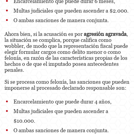
Encarcelamiento que puede durar 6 meses,
Multas judiciales que pueden ascender a $2.000.
Elder Abuse
O ambas sanciones de manera conjunta.
Emergency Protective Order
Ahora bien, si la acusación es por
agresión agravada
,
Permanent Restraining Order
la situación se complica, porque califica como
wobbler, de modo que la representación fiscal puede
Posting Harmful Information on the Internet
elegir formular cargos como delito menor o como
felonía, en razón de las características propias de los
Revenge Porn
hechos o de que el imputado posea antecedentes
penales.
Stalking
Si se procesa como felonía, las sanciones que pueden
imponerse al procesado declarado responsable son:
Violation of a Restraining Order
Driving Crimes
Encarcelamiento que puede durar 4 años,
Multas judiciales que pueden ascender a
Carjacking
$10.000.
Driving with a Suspended License
O ambas sanciones de manera conjunta.