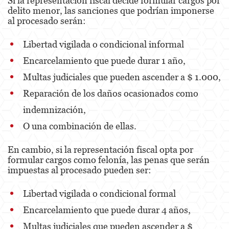
Si la representación fiscal decide formular cargos por
delito menor, las sanciones que podrían imponerse
Pre-Trial Diversion For Drug Crimes
al procesado serán:
Prop 36
Libertad vigilada o condicional informal
Transportation for Sale of a Controlled
Encarcelamiento que puede durar 1 año,
Substance
Multas judiciales que pueden ascender a $ 1.000,
DUI
Reparación de los daños ocasionados como
2nd Offense DUI
indemnización,
O una combinación de ellas.
3rd Offense DUI
En cambio, si la representación fiscal opta por
4th Offense DUI
formular cargos como felonía, las penas que serán
impuestas al procesado pueden ser:
Driving Under The Influence Of A Drug
Libertad vigilada o condicional formal
Dry Reckless
Encarcelamiento que puede durar 4 años,
DUI Causing Injury
Multas judiciales que pueden ascender a $