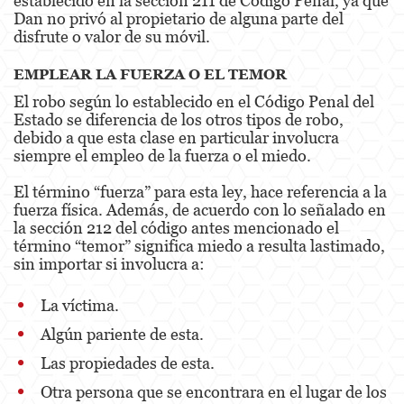
establecido en la sección 211 de Código Penal, ya que
Dan no privó al propietario de alguna parte del
disfrute o valor de su móvil.
Fraude de Juego
EMPLEAR LA FUERZA O EL TEMOR
Fraude de Seguro de Auto
El robo según lo establecido en el Código Penal del
Fraude Del Seguro De Desempleo
Estado se diferencia de los otros tipos de robo,
debido a que esta clase en particular involucra
Fraude de Tarjetas de Crédito
siempre el empleo de la fuerza o el miedo.
Fraude Inmobiliario
El término “fuerza” para esta ley, hace referencia a la
fuerza física. Además, de acuerdo con lo señalado en
la sección 212 del código antes mencionado el
Práctica No Autorizada de la Medicina
término “temor” significa miedo a resulta lastimado,
sin importar si involucra a:
Delitos de Hurto
Hurto Mayor de Auto
La víctima.
Algún pariente de esta.
Hurto Menor
Las propiedades de esta.
Recepción de Propiedad Robada
Otra persona que se encontrara en el lugar de los