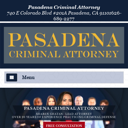
Pasadena Criminal Attorney
740 E Colorado Blvd #201A Pasadena, CA 91101
626-
689-2277
Menu
About Us
Criminal Defense
PASADENA CRIMINAL ATTORNEY
SHAREN GHATAN- LEAD ATTORNEY
Áreas de Práctica
OVER 20 YEARS OF EXPERIENCE PRACTICING CRIMINAL DEFENSE
FREE CONSULTATION
Asalto y Agresión