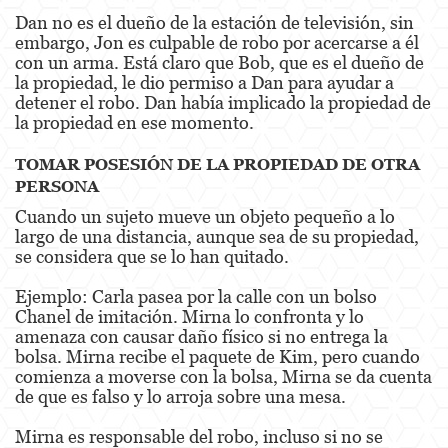
Dan no es el dueño de la estación de televisión, sin
embargo, Jon es culpable de robo por acercarse a él
Venganza con Pornografía
con un arma. Está claro que Bob, que es el dueño de
la propiedad, le dio permiso a Dan para ayudar a
Violación de una Orden de Restricción
detener el robo. Dan había implicado la propiedad de
la propiedad en ese momento.
Juvenile
TOMAR POSESIÓN DE LA PROPIEDAD DE OTRA
Juvenile Three Strikes Law
PERSONA
Assault and Battery
Cuando un sujeto mueve un objeto pequeño a lo
largo de una distancia, aunque sea de su propiedad,
Assault
se considera que se lo han quitado.
Assault With Caustic Chemicals or Flammable
Ejemplo: Carla pasea por la calle con un bolso
Substances
Chanel de imitación. Mirna lo confronta y lo
amenaza con causar daño físico si no entrega la
Assault With A Deadly Weapon
bolsa. Mirna recibe el paquete de Kim, pero cuando
comienza a moverse con la bolsa, Mirna se da cuenta
Battery
de que es falso y lo arroja sobre una mesa.
Battery on a Peace Officer
Mirna es responsable del robo, incluso si no se