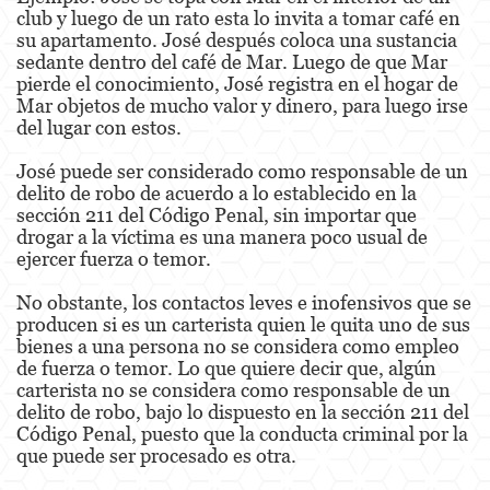
club y luego de un rato esta lo invita a tomar café en
Estupro
su apartamento. José después coloca una sustancia
sedante dentro del café de Mar. Luego de que Mar
Exposición Indecente
pierde el conocimiento, José registra en el hogar de
Mar objetos de mucho valor y dinero, para luego irse
Merodear para prostituirse
del lugar con estos.
Molestar a un Niño Menor de 18 años
José puede ser considerado como responsable de un
delito de robo de acuerdo a lo establecido en la
sección 211 del Código Penal, sin importar que
Penetración Sexual Forzada
drogar a la víctima es una manera poco usual de
ejercer fuerza o temor.
Pornografía Infantil
No obstante, los contactos leves e inofensivos que se
Prostitución y Solicitación
producen si es un carterista quien le quita uno de sus
bienes a una persona no se considera como empleo
Violación
de fuerza o temor. Lo que quiere decir que, algún
carterista no se considera como responsable de un
DUI
delito de robo, bajo lo dispuesto en la sección 211 del
Código Penal, puesto que la conducta criminal por la
Audiencia Administrativa del DMV
que puede ser procesado es otra.
Conducción Imprudente con Presencia de