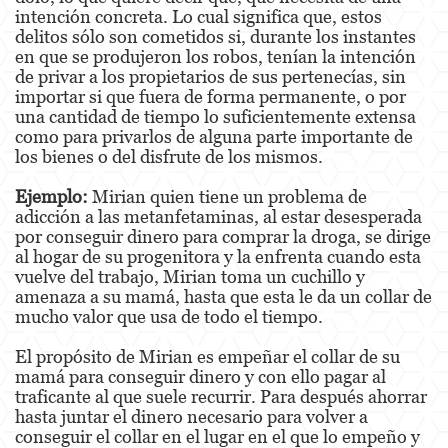
intención concreta. Lo cual significa que, estos
delitos sólo son cometidos si, durante los instantes
Malversación de Fondos
en que se produjeron los robos, tenían la intención
de privar a los propietarios de sus pertenecías, sin
Presentación de Documentos Falsos
importar si que fuera de forma permanente, o por
una cantidad de tiempo lo suficientemente extensa
Robo de Identidad
como para privarlos de alguna parte importante de
los bienes o del disfrute de los mismos.
Delitos de Drogas
Ejemplo:
Mirian quien tiene un problema de
El Programa de Desviación Previo al
adicción a las metanfetaminas, al estar desesperada
Juicio PC 1000
por conseguir dinero para comprar la droga, se dirige
al hogar de su progenitora y la enfrenta cuando esta
Fabricación de Drogas
vuelve del trabajo, Mirian toma un cuchillo y
amenaza a su mamá, hasta que esta le da un collar de
Leyes sobre Marihuana en California
mucho valor que usa de todo el tiempo.
Posesión de Marihuana
El propósito de Mirian es empeñar el collar de su
mamá para conseguir dinero y con ello pagar al
Posesión de Marihuana para la Venta
traficante al que suele recurrir. Para después ahorrar
hasta juntar el dinero necesario para volver a
Posesión de Metanfetamina
conseguir el collar en el lugar en el que lo empeño y