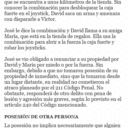
que se encuentra a unos kilómetros de la tienda. Sin
conocer la combinación para desbloquear la caja
Disuadir a un Testigo
fuerte en el joystick, David saca un arma y amenaza
con dispararle a Víctor.
Homicidio
José le dice la combinación y David llama a su amiga
María, que está en la tienda de regalos. Ella usa la
Homicidio Involuntario
combinación para abrir a la fuerza la caja fuerte y
robar los joysticks.
Homicidio Voluntario
José se vio obligado a renunciar a su propiedad por
Intento de Asesinato
David y María por miedo o por la fuerza. Sin
embargo, debido a que no tomaron posesión de su
Secuestro
propiedad de inmediato, sino que la tomaron desde
un lugar distante, en realidad no cometieron el
Violencia Doméstica
atraco planeado por el 211 Código Penal. No
obstante, responderá de otro delito con pena de
Acecho
lesión y agresión más graves, según lo previsto en el
artículo 240 del Código mencionado.
Abuso Infantil
POSESIÓN DE OTRA PERSONA
Abuso de Ancianos y de Adultos
Dependientes
La posesión no implica necesariamente que alguien