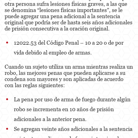
otra persona sufra lesiones físicas graves, a las que
se denomina “lesiones físicas importantes”, se le
Elder Abuse
puede agregar una pena adicional a la sentencia
original que podría ser de hasta seis años adicionales
Emergency Protective Order
de prisión consecutiva a la oración original.
Permanent Restraining Order
12022.53 del Código Penal – 10 a 20 o de por
Posting Harmful Information on the Internet
vida debido al empleo de armas.
Revenge Porn
Cuando un sujeto utiliza un arma mientras realiza un
robo, las mejores penas que pueden aplicarse a su
Stalking
condena son mayores y son aplicadas de acuerdo
con las reglas siguientes:
Violation of a Restraining Order
La pena por uso de arma de fuego durante algún
Driving Crimes
robo se incrementa en 10 años de prisión
Carjacking
adicionales a la anterior pena.
Se agregan veinte años adicionales a la sentencia
Driving with a Suspended License