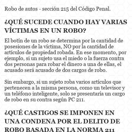
Pre-Trial Diversion For Drug Crimes
Robo de autos - sección 215 del Código Penal.
Prop 36
¿QUÉ SUCEDE CUANDO HAY VARIAS
VÍCTIMAS EN UN ROBO?
Transportation for Sale of a Controlled
Substance
El botín de un robo se determina por la cantidad de
posesiones de la víctima, NO por la cantidad de
DUI
artículos de propiedad robada. En ese momento, por
ejemplo, si un sujeto usa el miedo o la fuerza contra
2nd Offense DUI
dos personas para robar el dinero a una de ellas, el
acusado será acusado de dos cargos de robo.
3rd Offense DUI
Sin embargo, si un sujeto roba varios artículos que
4th Offense DUI
pertenecen a la misma persona, como un televisor y
un teléfono inteligente, solo se presentaría un cargo
Driving Under The Influence Of A Drug
de robo en su contra según PC 211.
Dry Reckless
¿QUÉ CASTIGOS SE IMPONEN EN
UNA CONDENA POR EL DELITO DE
DUI Causing Injury
ROBO BASADA EN LA NORMA 211