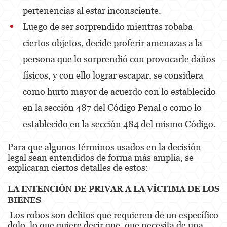
Portar un Arma de Fuego Oculta
pertenencias al estar inconsciente.
Luego de ser sorprendido mientras robaba
Delitos de Conducción
ciertos objetos, decide proferir amenazas a la
Conducir con una licencia suspendida
persona que lo sorprendió con provocarle daños
Chocar y Huir
físicos, y con ello lograr escapar, se considera
como hurto mayor de acuerdo con lo establecido
Evadir a un oficial de policía
en la sección 487 del Código Penal o como lo
Homicidio Vehicular
establecido en la sección 484 del mismo Código.
Robo de Auto
Para que algunos términos usados en la decisión
Delitos de Cuello Blanco
legal sean entendidos de forma más amplia, se
explicaran ciertos detalles de estos:
Apropiación Indebida De Fondos Públicos
LA INTENCIÓN DE PRIVAR A LA VÍCTIMA DE LOS
Falsificación
BIENES
Los robos son delitos que requieren de un específico
Falsificación o Alteración de una
dolo, lo que quiere decir que, que necesita de una
Prescripción Médica