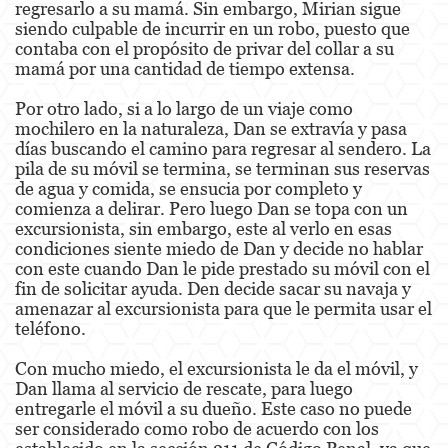
regresarlo a su mamá. Sin embargo, Mirian sigue
siendo culpable de incurrir en un robo, puesto que
Posesión De Parafernalia De Drogas
contaba con el propósito de privar del collar a su
mamá por una cantidad de tiempo extensa.
Posesión de Sustancias Controladas
Por otro lado, si a lo largo de un viaje como
Posesión de Sustancias Controladas Para
la Venta
mochilero en la naturaleza, Dan se extravía y pasa
días buscando el camino para regresar al sendero. La
pila de su móvil se termina, se terminan sus reservas
Proposición 36
de agua y comida, se ensucia por completo y
comienza a delirar. Pero luego Dan se topa con un
Transporte de una Sustancia Controlada
para la Venta
excursionista, sin embargo, este al verlo en esas
condiciones siente miedo de Dan y decide no hablar
Delitos de Fraude
con este cuando Dan le pide prestado su móvil con el
fin de solicitar ayuda. Den decide sacar su navaja y
amenazar al excursionista para que le permita usar el
Fraude a la Compensación a los
Trabajadores
teléfono.
Fraude a Programas de Asistencia Pública
Con mucho miedo, el excursionista le da el móvil, y
Dan llama al servicio de rescate, para luego
Fraude al Sistema de Salud
entregarle el móvil a su dueño. Este caso no puede
ser considerado como robo de acuerdo con los
Fraude con Cheques