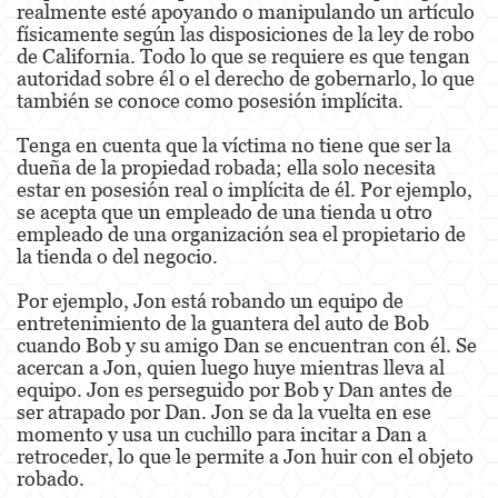
realmente esté apoyando o manipulando un artículo
Agresión Doméstica
físicamente según las disposiciones de la ley de robo
de California. Todo lo que se requiere es que tengan
autoridad sobre él o el derecho de gobernarlo, lo que
Amenazas Criminales
también se conoce como posesión implícita.
Lesión Corporal A Un Cónyuge.
Tenga en cuenta que la víctima no tiene que ser la
dueña de la propiedad robada; ella solo necesita
Negligencia de Menores.
estar en posesión real o implícita de él. Por ejemplo,
se acepta que un empleado de una tienda u otro
Orden de Protección de Emergencia
empleado de una organización sea el propietario de
la tienda o del negocio.
Orden de Restricción Permanente
Por ejemplo, Jon está robando un equipo de
Orden de Restricción Temporal
entretenimiento de la guantera del auto de Bob
cuando Bob y su amigo Dan se encuentran con él. Se
Órdenes de Restricción
acercan a Jon, quien luego huye mientras lleva al
equipo. Jon es perseguido por Bob y Dan antes de
Peligro Infantil
ser atrapado por Dan. Jon se da la vuelta en ese
momento y usa un cuchillo para incitar a Dan a
Publicar Información Dañina en Internet
retroceder, lo que le permite a Jon huir con el objeto
robado.
Sustracción de Menores