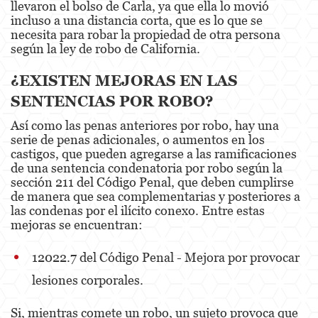
llevaron el bolso de Carla, ya que ella lo movió
incluso a una distancia corta, que es lo que se
Battery Or Corporal Injury On A Spouse
necesita para robar la propiedad de otra persona
según la ley de robo de California.
Battery with Serious Bodily Injury
¿EXISTEN MEJORAS EN LAS
Assault On A Public Official
SENTENCIAS POR ROBO?
Domestic Violence
Así como las penas anteriores por robo, hay una
serie de penas adicionales, o aumentos en los
Child Abuse
castigos, que pueden agregarse a las ramificaciones
de una sentencia condenatoria por robo según la
Child Abduction
sección 211 del Código Penal, que deben cumplirse
de manera que sea complementarias y posteriores a
Child Endangerment
las condenas por el ilícito conexo. Entre estas
mejoras se encuentran:
Child Neglect
12022.7 del Código Penal - Mejora por provocar
Corporal Injury
lesiones corporales.
Criminal Threats
Si, mientras comete un robo, un sujeto provoca que
Domestic Battery