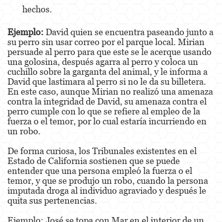
Robo
hechos.
Robo de Caja Fuerte
Ejemplo:
David quien se encuentra paseando junto a
su perro sin usar correo por el parque local. Mirian
Robo 459 PC
persuade al perro para que este se le acerque usando
una golosina, después agarra al perro y coloca un
Robo en Tiendas
cuchillo sobre la garganta del animal, y le informa a
David que lastimara al perro si no le da su billetera.
Delitos de Robo
En este caso, aunque Mirian no realizó una amenaza
contra la integridad de David, su amenaza contra el
perro cumple con lo que se refiere al empleo de la
Hurto Mayor
fuerza o el temor, por lo cual estaría incurriendo en
un robo.
Delitos Sexuales
De forma curiosa, los Tribunales existentes en el
Actos Lascivos con un Menor
Estado de California sostienen que se puede
entender que una persona empleó la fuerza o el
Agresión Sexual
temor, y que se produjo un robo, cuando la persona
imputada droga al individuo agraviado y después le
Conducta Lasciva
quita sus pertenencias.
Copulación Oral Forzada
Ejemplo: José se topa con Mar en el interior de un