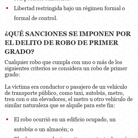
Libertad restringida bajo un régimen formal o
Unauthorized Practice Of Medicine
formal de control.
Gun Offenses
¿QUÉ SANCIONES SE IMPONEN POR
Other
EL DELITO DE ROBO DE PRIMER
Appeals
GRADO?
Sex Crimes
Cualquier robo que cumpla con uno o más de los
siguientes criterios se considera un robo de primer
Child Molestation
grado:
Child Pornography
La víctima era conductor o pasajero de un vehículo
de transporte público, como taxi, autobús, metro,
tren con o sin elevadores, el metro u otro vehículo de
Forcible Sexual Penetration
similar naturaleza que se alquile para este fin:
Lewd Conduct
El robo ocurrió en un edificio ocupado, un
Prostitution & Solicitation
autobús o un almacén; o
Rape