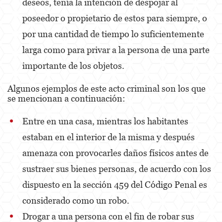
deseos, tenía la intención de despojar al
Dañar Líneas Telefónicas, Eléctricas o de
Servicios Públicos
poseedor o propietario de estos para siempre, o
por una cantidad de tiempo lo suficientemente
Incendio Provocado
larga como para privar a la persona de una parte
Invasión Agravada de Propiedad Ajena
importante de los objetos.
Vandalismo
Algunos ejemplos de este acto criminal son los que
Delitos de Armas
se mencionan a continuación:
Armas Prohibidas
Entre en una casa, mientras los habitantes
estaban en el interior de la misma y después
Aumento de Sentencia por Armas de
Fuego
amenaza con provocarles daños físicos antes de
Delitos De Armas
sustraer sus bienes personas, de acuerdo con los
dispuesto en la sección 459 del Código Penal es
Descarga Negligente de un Arma de Fuego
considerado como un robo.
Portar un Arma de Fuego Cargada
Drogar a una persona con el fin de robar sus