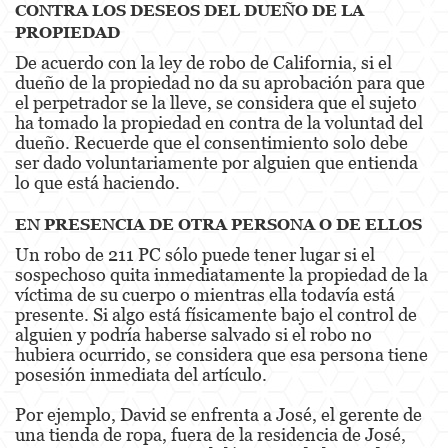
CONTRA LOS DESEOS DEL DUEÑO DE LA
Alcohol
PROPIEDAD
Conducción Imprudente sin Presencia de
De acuerdo con la ley de robo de California, si el
Alcohol
dueño de la propiedad no da su aprobación para que
el perpetrador se la lleve, se considera que el sujeto
Cuarta Ofensa de DUI
ha tomado la propiedad en contra de la voluntad del
dueño. Recuerde que el consentimiento solo debe
DUI Causando Lesiones
ser dado voluntariamente por alguien que entienda
lo que está haciendo.
DUI con Pasajeros Menores de 14 Años
EN PRESENCIA DE OTRA PERSONA O DE ELLOS
DUI en Menores de Edad
Un robo de 211 PC sólo puede tener lugar si el
sospechoso quita inmediatamente la propiedad de la
Leyes de DUI en el Estado de California
víctima de su cuerpo o mientras ella todavía está
presente. Si algo está físicamente bajo el control de
Segunda Ofensa de DUI
alguien y podría haberse salvado si el robo no
hubiera ocurrido, se considera que esa persona tiene
Tercera Ofensa de DUI
posesión inmediata del artículo.
Delitos Violentos
Por ejemplo, David se enfrenta a José, el gerente de
una tienda de ropa, fuera de la residencia de José,
Aumento de Sentencia para Pandillas