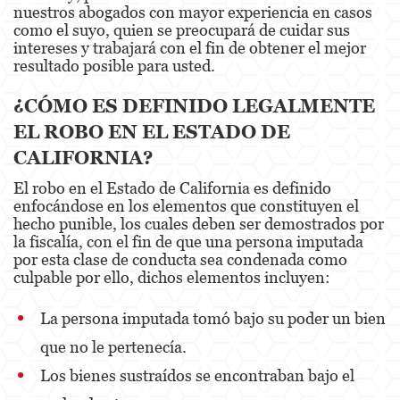
nuestros abogados con mayor experiencia en casos
como el suyo, quien se preocupará de cuidar sus
Eliminación de Antecedentes Penales
intereses y trabajará con el fin de obtener el mejor
resultado posible para usted.
Libertad Condicional Bajo Palabra
¿CÓMO ES DEFINIDO LEGALMENTE
Petición para Anular una Condena por
Asesinato
EL ROBO EN EL ESTADO DE
CALIFORNIA?
Sello de Registros de Arresto
El robo en el Estado de California es definido
Violación de la Libertad Condicional
enfocándose en los elementos que constituyen el
hecho punible, los cuales deben ser demostrados por
Delincuencia Juvenil
la fiscalía, con el fin de que una persona imputada
por esta clase de conducta sea condenada como
Audiencia de Detención
culpable por ello, dichos elementos incluyen:
Audiencias de Disposición
La persona imputada tomó bajo su poder un bien
que no le pertenecía.
Audiencias de Transferencia
Los bienes sustraídos se encontraban bajo el
Delitos por los cuales un Menor puede ser
Juzgado como Adulto