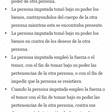
poder de otra persona.
La persona imputada tomó bajo su poder los
Derechos de los Padres en Casos Juveniles
bienes, sustrayendolos del cuerpo de la otra
Desviación Informal Juvenil
persona mientras esta se encontraba presente.
División de Justicia Juvenil
La persona imputada tomó bajo su poder los
bienes en contra de los deseos de la otra
La Ley de los Tres Delitos y Fuera
persona.
Libertad Condicional para Menores
La persona imputada empleó la fuerza o el
Petición Aceptada
temor, con el fin de tomar bajo su poder las
pertenencias de la otra persona, o con el fin de
Sello de Registros Juveniles
impedir que la persona se resistiera.
Tutela de los Tribunales
Cuando la persona imputada empleo la fuerza o
Tribunal de Delincuencia Juvenil
el temor con el fin de tomar bajo su poder las
pertenencias de la otra persona, contra sus
Delitos Contra la Propiedad