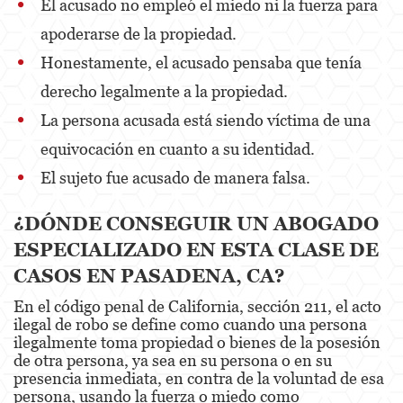
El acusado no empleó el miedo ni la fuerza para
Property Crimes
apoderarse de la propiedad.
Honestamente, el acusado pensaba que tenía
Contact us
derecho legalmente a la propiedad.
Blog
La persona acusada está siendo víctima de una
equivocación en cuanto a su identidad.
El sujeto fue acusado de manera falsa.
¿DÓNDE CONSEGUIR UN ABOGADO
ESPECIALIZADO EN ESTA CLASE DE
CASOS EN PASADENA, CA?
En el código penal de California, sección 211, el acto
ilegal de robo se define como cuando una persona
ilegalmente toma propiedad o bienes de la posesión
de otra persona, ya sea en su persona o en su
presencia inmediata, en contra de la voluntad de esa
persona, usando la fuerza o miedo como