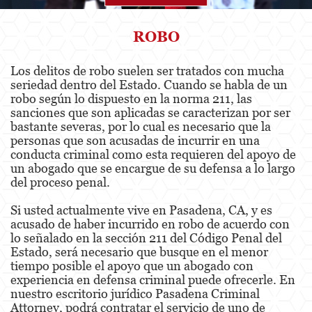
Agresión
ROBO
Asalto Simple
Los delitos de robo suelen ser tratados con mucha
seriedad dentro del Estado. Cuando se habla de un
Agresión contra un Agente del Orden
Público
robo según lo dispuesto en la norma 211, las
sanciones que son aplicadas se caracterizan por ser
bastante severas, por lo cual es necesario que la
Asalto contra un Funcionario Público
personas que son acusadas de incurrir en una
conducta criminal como esta requieren del apoyo de
Asalto con Arma Mortal
un abogado que se encargue de su defensa a lo largo
del proceso penal.
Asalto con Químicos Cáusticos
Si usted actualmente vive en Pasadena, CA, y es
Agresión que causa lesiones corporales
acusado de haber incurrido en robo de acuerdo con
graves
lo señalado en la sección 211 del Código Penal del
Estado, será necesario que busque en el menor
Asuntos Posteriores a la Condena
tiempo posible el apoyo que un abogado con
experiencia en defensa criminal puede ofrecerle. En
Anulando o Rechazando una Condena
nuestro escritorio jurídico Pasadena Criminal
Attorney, podrá contratar el servicio de uno de
Certificado de Rehabilitación