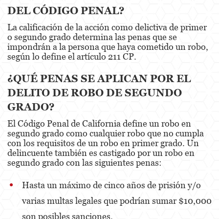
DUI With A Passenger Under 14
DEL CÓDIGO PENAL?
La calificación de la acción como delictiva de primer
DUI Laws In The State Of California
o segundo grado determina las penas que se
impondrán a la persona que haya cometido un robo,
Underage DUI
según lo define el artículo 211 CP.
Wet Reckless
¿QUÉ PENAS SE APLICAN POR EL
Expungements
DELITO DE ROBO DE SEGUNDO
GRADO?
Fraud Crimes
El Código Penal de California define un robo en
Auto Insurance Fraud
segundo grado como cualquier robo que no cumpla
con los requisitos de un robo en primer grado. Un
Check Fraud
delincuente también es castigado por un robo en
segundo grado con las siguientes penas:
Credit Card Fraud
Hasta un máximo de cinco años de prisión y/o
Gambling Fraud
varias multas legales que podrían sumar $10,000
Health Care Fraud
son posibles sanciones.