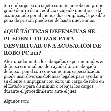
Kidnapping
Sin embargo, si un sujeto comete un robo en primer
grado dentro de un edificio ocupado mientras está
Manslaughter
acompañado por al menos dos cómplices, la posible
pena de prisión puede ser de hasta nueve años.
Murder
¿QUÉ TÁCTICAS DEFENSIVAS SE
Voluntary Manslaughter
PUEDEN UTILIZAR PARA
DESVIRTUAR UNA ACUSACIÓN DE
Gang Enhancement
ROBO PC 211?
White Collar Crimes
Afortunadamente, los abogados experimentados en
Forgery
defensa criminal pueden ayudarlo. Un abogado
defensor penal con conocimientos especializados
puede usar diversas defensas legales para ayudar a
Forging Or Altering A Prescription
su cliente a impugnar con éxito un cargo de robo en
el Estado o para disminuir o rebajar los cargos
Identity Theft
durante el procedimiento ante el juez.
Post Conviction Relief
Algunos son:
Vacating/Setting Aside a Conviction