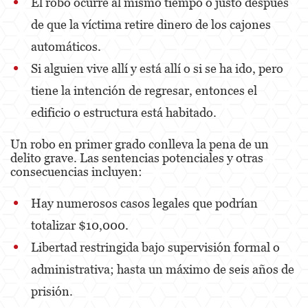
El robo ocurre al mismo tiempo o justo después
de que la víctima retire dinero de los cajones
Oral Copulation By Force/Fear
automáticos.
Theft Crimes
Si alguien vive allí y está allí o si se ha ido, pero
Burglary
tiene la intención de regresar, entonces el
edificio o estructura está habitado.
Petty Theft
Un robo en primer grado conlleva la pena de un
Robbery
delito grave. Las sentencias potenciales y otras
consecuencias incluyen:
Shoplifting
Grand Theft Auto
Hay numerosos casos legales que podrían
totalizar $10,000.
Violent Crimes
Libertad restringida bajo supervisión formal o
Attempted Murder
administrativa; hasta un máximo de seis años de
Involuntary Manslaughter
prisión.