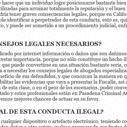
 hacer que un individuo logre posicionarse bastante bie
lizadas para arruinar totalmente la reputación y el buen
dría tener graves consecuencias legales, porque en Californ
e identificar a perpetrador de esta conducta, esto es, qu
eto, y puede ser sometido a un procedimiento judicial, e
SEJOS LEGALES NECESARIOS?
icado por internet información o daños que son dañinos p
a restar importancia, porque no sólo constituye un hecho il
a que puede convertirse en una situación bastante seria,
va a necesitar los consejos legales de abogados especializ
eneficio de sus defendidos, y que conozcan la manera en 
ilitar las evidencias que vaya a presentar la Fiscalía, a
 esta clase, o en el peor de los escenarios, poder conven
ado y estos profesionales están en Pasadena Criminal A
remos mejores chances de actuar en su favor.
GAL DE ESTA CONDUCTA ILEGAL?
za cualquier dispositivo o artefacto electrónico, teniendo
n dañar a otro sujeto, incluso provocando conductas de 