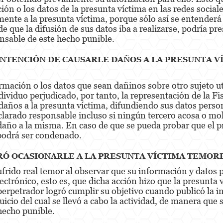
ón o los datos de la presunta víctima en las redes sociale
mente a la presunta víctima, porque sólo así se entenderá 
 que la difusión de sus datos iba a realizarse, podría pre
nsable de este hecho punible.
INTENCIÓN DE CAUSARLE DAÑOS A LA PRESUNTA VÍ
ormación o los datos que sean dañinos sobre otro sujeto u
dividuo perjudicado, por tanto, la representación de la Fis
 daños a la presunta víctima, difundiendo sus datos pers
larado responsable incluso si ningún tercero acosa o mole
 daño a la misma. En caso de que se pueda probar que el 
 podrá ser condenado.
RÓ OCASIONARLE A LA PRESUNTA VÍCTIMA TEMOR
ufrido real temor al observar que su información y datos 
ectrónico, esto es, que dicha acción hizo que la presunta
 perpetrador logró cumplir su objetivo cuando publicó la 
uicio del cual se llevó a cabo la actividad, de manera que 
hecho punible.