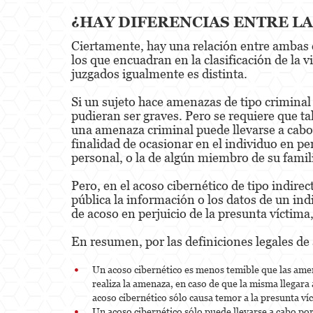
¿HAY DIFERENCIAS ENTRE LA
Ciertamente, hay una relación entre ambas c
los que encuadran en la clasificación de la 
juzgados igualmente es distinta.
Si un sujeto hace amenazas de tipo criminal 
pudieran ser graves. Pero se requiere que t
una amenaza criminal puede llevarse a cabo so
finalidad de ocasionar en el individuo en pe
personal, o la de algún miembro de su famil
Pero, en el acoso cibernético de tipo indirec
pública la información o los datos de un indi
de acoso en perjuicio de la presunta víctima
En resumen, por las definiciones legales de
Un acoso cibernético es menos temible que las amenaz
realiza la amenaza, en caso de que la misma llegara
acoso cibernético sólo causa temor a la presunta ví
Un acoso cibernético sólo puede llevarse a cabo por