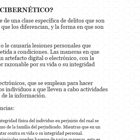
 CIBERNÉTICO?
 de una clase específica de delitos que son
s que los diferencian, y la forma en que son
 o le causaría lesiones personales que
ometida a condiciones. Las maneras en que
 artefacto digital o electrónico, con la
or razonable por su vida o su integridad
electrónicos, que se emplean para hacer
ros individuos a que lleven a cabo actividades
 de la información.
ncias:
egridad física del individuo en perjuicio del cual se
imo de la familia del perjudicado. Mientras que en un
tar contra su vida o su integridad personal.
criminales pueden hacerse de varias maneras, esto es,