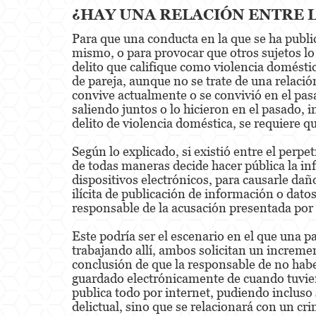
¿HAY UNA RELACIÓN ENTRE L
Para que una conducta en la que se ha public
mismo, o para provocar que otros sujetos lo 
delito que califique como violencia doméstic
de pareja, aunque no se trate de una relació
convive actualmente o se convivió en el pas
saliendo juntos o lo hicieron en el pasado, 
delito de violencia doméstica, se requiere q
Según lo explicado, si existió entre el perpe
de todas maneras decide hacer pública la inf
dispositivos electrónicos, para causarle dañ
ilícita de publicación de información o dat
responsable de la acusación presentada por l
Este podría ser el escenario en el que una p
trabajando allí, ambos solicitan un increment
conclusión de que la responsable de no habe
guardado electrónicamente de cuando tuvieron
publica todo por internet, pudiendo incluso 
delictual, sino que se relacionará con un cr