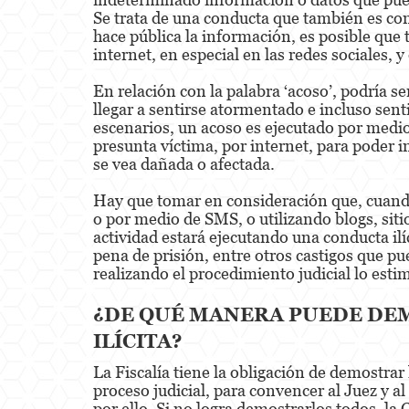
Se trata de una conducta que también es con
hace pública la información, es posible que
internet, en especial en las redes sociales, 
En relación con la palabra ‘acoso’, podría s
llegar a sentirse atormentado e incluso sent
escenarios, un acoso es ejecutado por medio
presunta víctima, por internet, para poder in
se vea dañada o afectada.
Hay que tomar en consideración que, cuando
o por medio de SMS, o utilizando blogs, sitio
actividad estará ejecutando una conducta ilí
pena de prisión, entre otros castigos que pue
realizando el procedimiento judicial lo esti
¿DE QUÉ MANERA PUEDE DEM
ILÍCITA?
La Fiscalía tiene la obligación de demostrar
proceso judicial, para convencer al Juez y 
por ello. Si no logra demostrarlos todos, la 