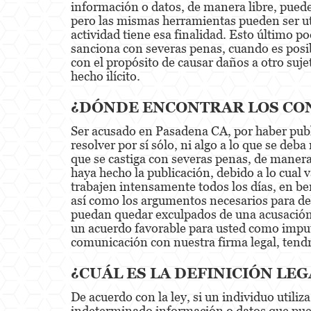
información o datos, de manera libre, puede
pero las mismas herramientas pueden ser uti
actividad tiene esa finalidad. Esto último po
sanciona con severas penas, cuando es posibl
con el propósito de causar daños a otro suj
hecho ilícito.
¿DÓNDE ENCONTRAR LOS CON
Ser acusado en Pasadena CA, por haber publ
resolver por sí sólo, ni algo a lo que se deb
que se castiga con severas penas, de maner
haya hecho la publicación, debido a lo cual 
trabajen intensamente todos los días, en b
así como los argumentos necesarios para deb
puedan quedar exculpados de una acusación de
un acuerdo favorable para usted como imput
comunicación con nuestra firma legal, tend
¿CUÁL ES LA DEFINICIÓN LE
De acuerdo con la ley, si un individuo utili
indeterminado información o datos que puede