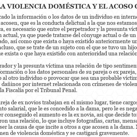
A VIOLENCIA DOMÉSTICA Y EL ACOSO 
ado la información o los datos de un individuo en interne
acosen, que es la conducta delictual a la que nos estamos 
a, es necesario que entre el perpetrador y la presunta víc
n actual, ya que puede tratarse del cónyuge actual o de un
ado, así como que exista o haya existido anteriormente 
incluso, que se trate de un sujeto con el que se tuvo un h
ue exista o que haya existido con anterioridad una relaci
trador y la presunta víctima una relación de tipo sentiment
ormación o los datos personales de su pareja o ex pareja,
o al otro individuo o provocar que sea una probable vícti
os dañinos por internet relacionada con crímenes de viol
a Fiscalía por el Tribunal Penal.
areja de ex novios trabajan en el mismo lugar, tiene cargo
o salarial, que le es concedido a la dama, pero le es nega
r conseguido el aumento es la ex novia, así que decide t
 una relación, lo que incluye fotografías, cartas, mensaj
ser la causa de que incite a otros a que acosen a la dama
imen de violencia doméstica y se castigará gravemente.