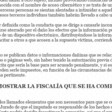
ocida con el nombre de acoso cibernético y se trata de u
 terceras personas se sientan alentadas a intimidar a aqu
y esos terceros individuos también habrán llevado a cabo u
er definida como la conducta que se dirige a causarle inc
irse aterrado por el daño los efectos que la información 
 de un dispositivo electrónico, distribuyéndose la inform
citar a otros a que acosen a la supuesta víctima, corriend
 se publican datos o informaciones dañinas que se relaci
s o páginas web, sin haber tenido la autorización previa de
cita que sería la base para ser acusado penalmente, y si 
den serle impuestos, en función de las circunstancias del c
ma pertinente.
OSTRAR LA FISCALÍA QUE SE HA COM
 los llamados elementos que son necesarios para que se co
al Jurado de que el imputado es responsable de los hechos
Corte podría decidir desestimar la acusación, así que el rep