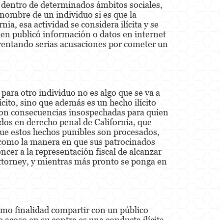
n dentro de determinados ámbitos sociales,
 nombre de un individuo si es que la
ia, esa actividad se considera ilícita y se
ien publicó información o datos en internet
nfrentando serias acusaciones por cometer un
ara otro individuo no es algo que se va a
ícito, sino que además es un hecho ilícito
 con consecuencias insospechadas para quien
ados en derecho penal de California, que
que estos hechos punibles son procesados,
sí como la manera en que sus patrocinados
cer a la representación fiscal de alcanzar
ttorney, y mientras más pronto se ponga en
 como finalidad compartir con un público
acoso en su contra es una conducta ilícita.