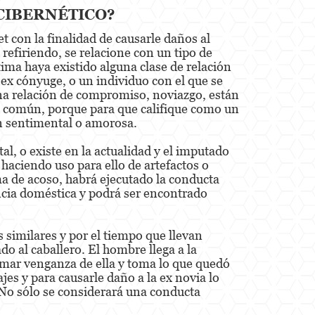
CIBERNÉTICO?
t con la finalidad de causarle daños al
refiriendo, se relacione con un tipo de
tima haya existido alguna clase de relación
 ex cónyuge, o un individuo con el que se
una relación de compromiso, noviazgo, están
ijo común, porque para que califique como un
ón sentimental o amorosa.
al, o existe en la actualidad y el imputado
 haciendo uso para ello de artefactos o
ma de acoso, habrá ejecutado la conducta
encia doméstica y podrá ser encontrado
s similares y por el tiempo que llevan
do al caballero. El hombre llega a la
omar venganza de ella y toma lo que quedó
es y para causarle daño a la ex novia lo
. No sólo se considerará una conducta