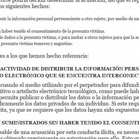
os siguientes hechos:
ribuir la información personal perteneciente a otro sujeto, por medio de u
 haber tenido el consentimiento de la presunta víctima.
le daños a la presunta víctima, o para incitar a otros sujetos para que la a
a presunta víctima temores y angustias.
es a los que hemos hecho referencia:
 ACTIVIDAD DE DISTRIBUIR LA INFORMACIÓN PE
IVO ELECTRÓNICO QUE SE ENCUENTRA INTERCONEC
 cuando el medio utilizado por el perpetrador para difundi
tivo o artefacto electrónico tecnológico, como puede hab
permita publicar o distribuir los datos o la información pe
icamente los datos privados de un individuo. Si este requ
ita, ya que se requiere que los datos hayan sido expuestos
 SUMINISTRADOS SIN HABER TENIDO EL CONSENT
ble de una acusación por esta conducta ilícita, es neces
r obtenido previamente su autorización para ello. Esto qu