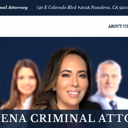
nal Attorney
740 E Colorado Blvd #201A Pasadena, CA 9110
ABOUT U
ENA CRIMINAL AT