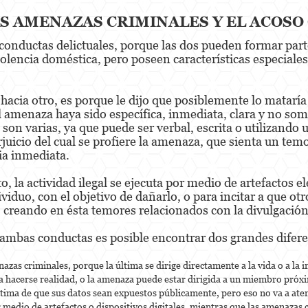
S AMENAZAS CRIMINALES Y EL ACOSO
onductas delictuales, porque las dos pueden formar parte
violencia doméstica, pero poseen características especiale
hacia otro, es porque le dijo que posiblemente lo mataría
al amenaza haya sido específica, inmediata, clara y no s
n varias, ya que puede ser verbal, escrita o utilizando un
rjuicio del cual se profiere la amenaza, que sienta un tem
ia inmediata.
to, la actividad ilegal se ejecuta por medio de artefactos 
viduo, con el objetivo de dañarlo, o para incitar a que ot
, creando en ésta temores relacionados con la divulgación
 ambas conductas es posible encontrar dos grandes difere
as criminales, porque la última se dirige directamente a la vida o a la int
 a hacerse realidad, o la amenaza puede estar dirigida a un miembro próx
ctima de que sus datos sean expuestos públicamente, pero eso no va a aten
 medio de artefactos o dispositivos digitales, mientras que las amenazas 