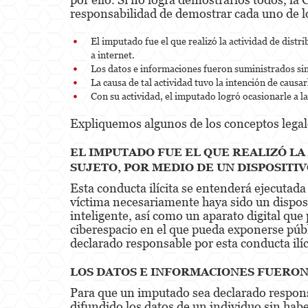
responsabilidad de demostrar cada uno de l
El imputado fue el que realizó la actividad de dist
a internet.
Los datos e informaciones fueron suministrados sin
La causa de tal actividad tuvo la intención de causar
Con su actividad, el imputado logró ocasionarle a l
Expliquemos algunos de los conceptos legal
EL IMPUTADO FUE EL QUE REALIZÓ LA
SUJETO, POR MEDIO DE UN DISPOSIT
Esta conducta ilícita se entenderá ejecutada
víctima necesariamente haya sido un disposi
inteligente, así como un aparato digital que 
ciberespacio en el que pueda exponerse públ
declarado responsable por esta conducta ilíc
LOS DATOS E INFORMACIONES FUERON
Para que un imputado sea declarado responsa
difundido los datos de un individuo sin habe