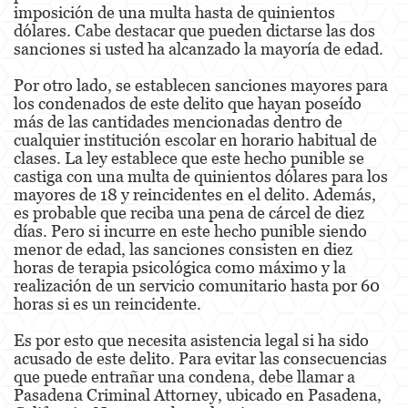
imposición de una multa hasta de quinientos
dólares. Cabe destacar que pueden dictarse las dos
Eliminación de Antecedentes Penales
sanciones si usted ha alcanzado la mayoría de edad.
Libertad Condicional Bajo Palabra
Por otro lado, se establecen sanciones mayores para
los condenados de este delito que hayan poseído
Petición para Anular una Condena por
más de las cantidades mencionadas dentro de
Asesinato
cualquier institución escolar en horario habitual de
clases. La ley establece que este hecho punible se
Sello de Registros de Arresto
castiga con una multa de quinientos dólares para los
mayores de 18 y reincidentes en el delito. Además,
Violación de la Libertad Condicional
es probable que reciba una pena de cárcel de diez
días. Pero si incurre en este hecho punible siendo
Delincuencia Juvenil
menor de edad, las sanciones consisten en diez
horas de terapia psicológica como máximo y la
Audiencia de Detención
realización de un servicio comunitario hasta por 60
horas si es un reincidente.
Audiencias de Disposición
Es por esto que necesita asistencia legal si ha sido
Audiencias de Transferencia
acusado de este delito. Para evitar las consecuencias
que puede entrañar una condena, debe llamar a
Pasadena Criminal Attorney, ubicado en Pasadena,
Delitos por los cuales un Menor puede ser
Juzgado como Adulto