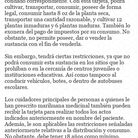
condado correspondiente. Con esta tarjeta, podrá
Robo
cultivar, transportar, consumir, poseer de forma
legal, consumir hasta 8 oz de la planta seca,
Robo de Caja Fuerte
transportar una cantidad razonable, y cultivar 12
plantas inmaduras y 6 plantas maduras. También lo
Robo 459 PC
exonera del pago de impuestos por su consumo. No
obstante, no permite poseer, dar o vender la
Robo en Tiendas
sustancia con el fin de venderla.
Sin embargo, tendrá ciertas restricciones, ya que no
Delitos de Robo
podrá consumir esta sustancia en los sitios que lo
prohíban o en la cercanía de centros juveniles o
Hurto Mayor
instituciones educativas. Así como tampoco al
conducir vehículos, botes, o dentro de autobuses
Delitos Sexuales
escolares.
Actos Lascivos con un Menor
Los cuidadores principales de personas a quienes le
han prescrito marihuana medicinal también pueden
Agresión Sexual
recibir la tarjeta para realizar todos los actos
indicados anteriormente en nombre del paciente.
Conducta Lasciva
Además, le son aplicables las restricciones señaladas
anteriormente relativas a la distribución y consumo.
Copulación Oral Forzada
No obstante, debe tener 18 años como mínimo,