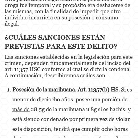
droga fue temporal y su propósito era deshacerse de
Battery Or Corporal Injury On A Spouse
las mismas, con la finalidad de impedir que otro
individuo incurriera en su posesión o consumo
Battery with Serious Bodily Injury
ilegal.
Assault On A Public Official
¿CUÁLES SANCIONES ESTÁN
PREVISTAS PARA ESTE DELITO?
Domestic Violence
Las sanciones establecidas en la legislación para este
Child Abuse
crimen, dependen fundamentalmente del inciso del
art. 11357 HSC conforme al cual se dicte la condena.
Child Abduction
A continuación, describiremos cuáles son.
Child Endangerment
Posesión de la marihuana. Art
. 11357(b) HS.
Si es
menor de dieciocho años, posee una porción
de
Child Neglect
más de
28.5g de la marihuana u 8g si es hachís, y
Corporal Injury
está siendo condenado por primera vez de violar
Criminal Threats
esta disposición, tendrá que cumplir ocho horas
Domestic Battery