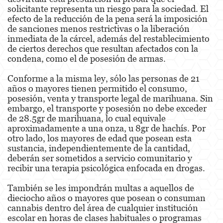
Portar un Arma de Fuego Oculta
solicitante representa un riesgo para la sociedad. El
efecto de la reducción de la pena será la imposición
Delitos de Conducción
de sanciones menos restrictivas o la liberación
inmediata de la cárcel, además del restablecimiento
de ciertos derechos que resultan afectados con la
Conducir con una licencia suspendida
condena, como el de posesión de armas.
Chocar y Huir
Conforme a la misma ley, sólo las personas de 21
años o mayores tienen permitido el consumo,
Evadir a un oficial de policía
posesión, venta y transporte legal de marihuana. Sin
embargo, el transporte y posesión no debe exceder
Homicidio Vehicular
de 28.5gr de marihuana, lo cual equivale
aproximadamente a una onza, u 8gr de hachís. Por
Robo de Auto
otro lado, los mayores de edad que posean esta
sustancia, independientemente de la cantidad,
Delitos de Cuello Blanco
deberán ser sometidos a servicio comunitario y
recibir una terapia psicológica enfocada en drogas.
Apropiación Indebida De Fondos Públicos
También se les impondrán multas a aquellos de
Falsificación
dieciocho años o mayores que posean o consuman
cannabis dentro del área de cualquier institución
Falsificación o Alteración de una
escolar en horas de clases habituales o programas
Prescripción Médica