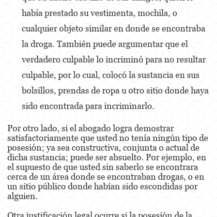
había prestado su vestimenta, mochila, o
Venganza con Pornografía
cualquier objeto similar en donde se encontraba
Violación de una Orden de Restricción
la droga. También puede argumentar que el
verdadero culpable lo incriminó para no resultar
Juvenile
culpable, por lo cual, colocó la sustancia en sus
Juvenile Three Strikes Law
bolsillos, prendas de ropa u otro sitio donde haya
Assault and Battery
sido encontrada para incriminarlo.
Assault
Por otro lado, si el abogado logra demostrar
satisfactoriamente que usted no tenía ningún tipo de
Assault With Caustic Chemicals or Flammable
posesión; ya sea constructiva, conjunta o actual de
Substances
dicha sustancia; puede ser absuelto. Por ejemplo, en
el supuesto de que usted sin saberlo se encontrara
Assault With A Deadly Weapon
cerca de un área donde se encontraban drogas, o en
un sitio público donde habían sido escondidas por
Battery
alguien.
Battery on a Peace Officer
Otra justificación legal ocurre si la posesión de la