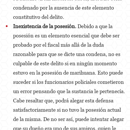
condenado por la ausencia de este elemento
Agresión Doméstica
constitutivo del delito.
Amenazas Criminales
Inexistencia de la posesión.
Debido a que la
Lesión Corporal A Un Cónyuge.
posesión es un elemento esencial que debe ser
probado por el fiscal más allá de la duda
Negligencia de Menores.
razonable para que se dicte una condena, no es
Orden de Protección de Emergencia
culpable de este delito si en ningún momento
Orden de Restricción Permanente
estuvo en la posesión de marihuana. Esto puede
Orden de Restricción Temporal
suceder si los funcionarios policiales cometieron
un error pensando que la sustancia le pertenecía.
Órdenes de Restricción
Cabe resaltar que, podrá alegar esta defensa
Peligro Infantil
satisfactoriamente si no tuvo la posesión actual
Publicar Información Dañina en Internet
de la misma. De no ser así, puede intentar alegar
que su dueño era uno de sus amigos, quien le
Sustracción de Menores