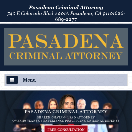
Pasadena Criminal Attorney
740 E Colorado Blvd #201A Pasadena, CA 91101
626-
689-2277
Menu
About Us
Criminal Defense
PASADENA CRIMINAL ATTORNEY
SHAREN GHATAN- LEAD ATTORNEY
Áreas de Práctica
OVER 20 YEARS OF EXPERIENCE PRACTICING CRIMINAL DEFENSE
FREE CONSULTATION
Asalto y Agresión