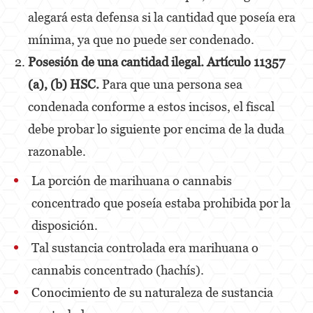
alegará esta defensa si la cantidad que poseía era
Oral Copulation By Force/Fear
mínima, ya que no puede ser condenado.
Theft Crimes
Posesión de una cantidad ilegal. Artículo 11357
(a), (b) HSC.
Para que una persona sea
Burglary
condenada conforme a estos incisos, el fiscal
Petty Theft
debe probar lo siguiente por encima de la duda
Robbery
razonable.
Shoplifting
La porción de marihuana o cannabis
concentrado que poseía estaba prohibida por la
Grand Theft Auto
disposición.
Violent Crimes
Tal sustancia controlada era marihuana o
Attempted Murder
cannabis concentrado (hachís).
Conocimiento de su naturaleza de sustancia
Involuntary Manslaughter