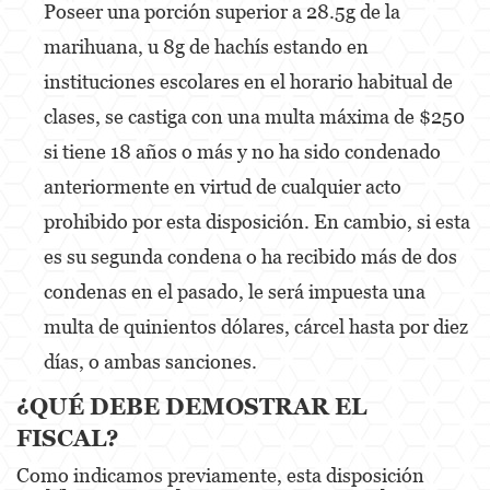
Poseer una porción superior a 28.5g de la
DUI With A Passenger Under 14
marihuana, u 8g de hachís estando en
DUI Laws In The State Of California
instituciones escolares en el horario habitual de
Underage DUI
clases, se castiga con una multa máxima de $250
si tiene 18 años o más y no ha sido condenado
Wet Reckless
anteriormente en virtud de cualquier acto
Expungements
prohibido por esta disposición. En cambio, si esta
Fraud Crimes
es su segunda condena o ha recibido más de dos
condenas en el pasado, le será impuesta una
Auto Insurance Fraud
multa de quinientos dólares, cárcel hasta por diez
Check Fraud
días, o ambas sanciones.
Credit Card Fraud
¿QUÉ DEBE DEMOSTRAR EL
Gambling Fraud
FISCAL?
Como indicamos previamente, esta disposición
Health Care Fraud