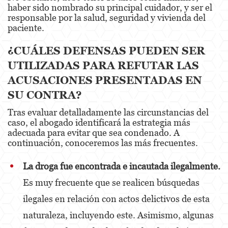
haber sido nombrado su principal cuidador, y ser el
Estupro
responsable por la salud, seguridad y vivienda del
paciente.
Exposición Indecente
¿CUÁLES DEFENSAS PUEDEN SER
Merodear para prostituirse
UTILIZADAS PARA REFUTAR LAS
Molestar a un Niño Menor de 18 años
ACUSACIONES PRESENTADAS EN
SU CONTRA?
Penetración Sexual Forzada
Tras evaluar detalladamente las circunstancias del
Pornografía Infantil
caso, el abogado identificará la estrategia más
adecuada para evitar que sea condenado. A
continuación, conoceremos las más frecuentes.
Prostitución y Solicitación
Violación
La
droga fue encontrada e incautada ilegalmente.
Es muy frecuente que se realicen búsquedas
DUI
ilegales en relación con actos delictivos de esta
Audiencia Administrativa del DMV
naturaleza, incluyendo este. Asimismo, algunas
Conducción Imprudente con Presencia de