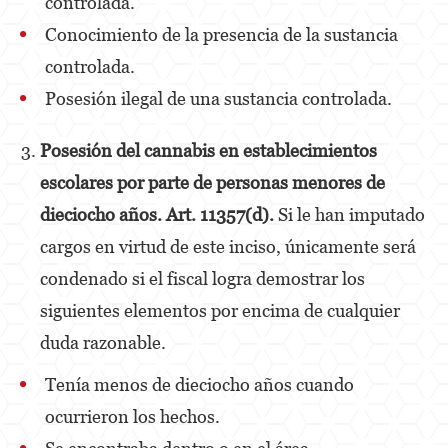
controlada.
Kidnapping
Conocimiento de la presencia de la sustancia
Manslaughter
controlada.
Posesión ilegal de una sustancia controlada.
Murder
Voluntary Manslaughter
Posesión del
cannabis en establecimientos
escolares por parte de personas menores de
Gang Enhancement
dieciocho años. Art. 11357(d).
Si le han imputado
White Collar Crimes
cargos en virtud de este inciso, únicamente será
Forgery
condenado si el fiscal logra demostrar los
Forging Or Altering A Prescription
siguientes elementos por encima de cualquier
duda razonable.
Identity Theft
Tenía menos de dieciocho años cuando
Post Conviction Relief
ocurrieron los hechos.
Vacating/Setting Aside a Conviction