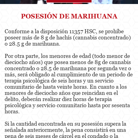
Agresión
POSESIÓN DE MARIHUANA
Asalto Simple
Conforme a la disposición 11357 HSC, se prohíbe
poseer más de 8 g de hachís (cannabis concentrado)
Agresión contra un Agente del Orden
Público
o 28.5 g de marihuana.
Por otra parte, los menores de edad (todo menor de
Asalto contra un Funcionario Público
dieciocho años) que posea menos de 8g de cannabis
concentrado o 28.5 de marihuana por segunda vez o
Asalto con Arma Mortal
más, será obligado al cumplimiento de un periodo de
terapia psicológica de seis horas y un servicio
Asalto con Químicos Cáusticos
comunitario de hasta veinte horas. En cuanto a los
menores de dieciocho años que reincidan en el
Agresión que causa lesiones corporales
delito, deberán realizar diez horas de terapia
graves
psicológica y servicio comunitario hasta por sesenta
horas.
Asuntos Posteriores a la Condena
Si la cantidad encontrada en su posesión supera la
Anulando o Rechazando una Condena
señalada anteriormente, la pena consistirá en una
pena de seis meses de cárcel en el condado o la
Certificado de Rehabilitación