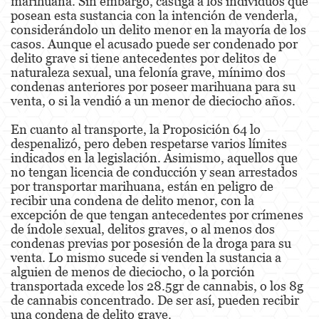
marihuana. Sin embargo, castiga a los individuos que
posean esta sustancia con la intención de venderla,
Posesión De Parafernalia De Drogas
considerándolo un delito menor en la mayoría de los
casos. Aunque el acusado puede ser condenado por
Posesión de Sustancias Controladas
delito grave si tiene antecedentes por delitos de
naturaleza sexual, una felonía grave, mínimo dos
Posesión de Sustancias Controladas Para
condenas anteriores por poseer marihuana para su
la Venta
venta, o si la vendió a un menor de dieciocho años.
Proposición 36
En cuanto al transporte, la Proposición 64 lo
despenalizó, pero deben respetarse varios límites
Transporte de una Sustancia Controlada
indicados en la legislación. Asimismo, aquellos que
para la Venta
no tengan licencia de conducción y sean arrestados
por transportar marihuana, están en peligro de
Delitos de Fraude
recibir una condena de delito menor, con la
excepción de que tengan antecedentes por crímenes
Fraude a la Compensación a los
de índole sexual, delitos graves, o al menos dos
Trabajadores
condenas previas por posesión de la droga para su
venta. Lo mismo sucede si venden la sustancia a
Fraude a Programas de Asistencia Pública
alguien de menos de dieciocho, o la porción
transportada excede los 28.5gr de cannabis, o los 8g
Fraude al Sistema de Salud
de cannabis concentrado. De ser así, pueden recibir
una condena de delito grave.
Fraude con Cheques