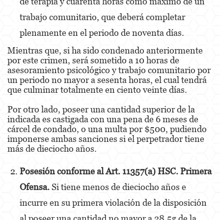
de terapia y cuarenta horas como máximo de un
trabajo comunitario, que deberá completar
Elder Abuse
plenamente en el periodo de noventa días.
Emergency Protective Order
Mientras que, si ha sido condenado anteriormente
por este crimen, será sometido a 10 horas de
Permanent Restraining Order
asesoramiento psicológico y trabajo comunitario por
un periodo no mayor a sesenta horas, el cual tendrá
Posting Harmful Information on the Internet
que culminar totalmente en ciento veinte días.
Revenge Porn
Por otro lado, poseer una cantidad superior de la
indicada es castigada con una pena de 6 meses de
Stalking
cárcel de condado, o una multa por $500, pudiendo
imponerse ambas sanciones si el perpetrador tiene
Violation of a Restraining Order
más de dieciocho años.
Driving Crimes
Posesión conforme al Art. 11357(a) HSC. Primera
Carjacking
Ofensa.
Si tiene menos de dieciocho años e
incurre en su primera violación de la disposición
Driving with a Suspended License
al poseer una cantidad
no mayor a
28.5g de la