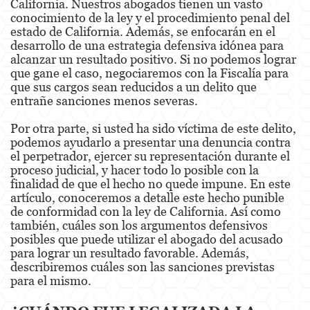
California. Nuestros abogados tienen un vasto
conocimiento de la ley y el procedimiento penal del
Derechos de los Padres en Casos Juveniles
estado de California. Además, se enfocarán en el
desarrollo de una estrategia defensiva idónea para
Desviación Informal Juvenil
alcanzar un resultado positivo. Si no podemos lograr
que gane el caso, negociaremos con la Fiscalía para
que sus cargos sean reducidos a un delito que
División de Justicia Juvenil
entrañe sanciones menos severas.
La Ley de los Tres Delitos y Fuera
Por otra parte, si usted ha sido víctima de este delito,
podemos ayudarlo a presentar una denuncia contra
Libertad Condicional para Menores
el perpetrador, ejercer su representación durante el
proceso judicial, y hacer todo lo posible con la
Petición Aceptada
finalidad de que el hecho no quede impune. En este
artículo, conoceremos a detalle este hecho punible
Sello de Registros Juveniles
de conformidad con la ley de California. Así como
también, cuáles son los argumentos defensivos
Tutela de los Tribunales
posibles que puede utilizar el abogado del acusado
para lograr un resultado favorable. Además,
Tribunal de Delincuencia Juvenil
describiremos cuáles son las sanciones previstas
para el mismo.
Delitos Contra la Propiedad