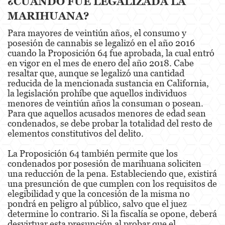
¿CUÁNDO FUE LEGALIZADA LA
Dañar Líneas Telefónicas, Eléctricas o de
Servicios Públicos
MARIHUANA?
Para mayores de veintiún años, el consumo y
Incendio Provocado
posesión de cannabis se legalizó en el año 2016
cuando la Proposición 64 fue aprobada, la cual entró
Invasión Agravada de Propiedad Ajena
en vigor en el mes de enero del año 2018. Cabe
resaltar que, aunque se legalizó una cantidad
Vandalismo
reducida de la mencionada sustancia en California,
la legislación prohíbe que aquellos individuos
Delitos de Armas
menores de veintiún años la consuman o posean.
Para que aquellos acusados menores de edad sean
Armas Prohibidas
condenados, se debe probar la totalidad del resto de
elementos constitutivos del delito.
Aumento de Sentencia por Armas de
Fuego
La Proposición 64 también permite que los
condenados por posesión de marihuana soliciten
Delitos De Armas
una reducción de la pena. Estableciendo que, existirá
una presunción de que cumplen con los requisitos de
Descarga Negligente de un Arma de Fuego
elegibilidad y que la concesión de la misma no
pondrá en peligro al público, salvo que el juez
Portar un Arma de Fuego Cargada
determine lo contrario. Si la fiscalía se opone, deberá
desvirtuar esta presunción al probar que el