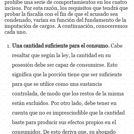
prohíbe una serie de comportamientos en los cuatro
incisos. Por esta razón, los requisitos que tendrá que
Unauthorized Practice Of Medicine
probar la fiscalía con el fin de que el acusado sea
condenado, varían en función del fundamento de la
Gun Offenses
imputación de cargos. A continuación, conoceremos
cada uno.
Other
Una cantidad suficiente para el consumo.
Cabe
Appeals
resaltar que según la ley, la cantidad en su
Sex Crimes
posesión debe ser capaz de consumirse. Esto
Child Molestation
significa que la porción tiene que ser suficiente
para que se utilice como una sustancia
Child Pornography
controlada, de modo que los restos de la misma
Forcible Sexual Penetration
están excluidos. Por otro lado, debe tener en
Lewd Conduct
cuenta que no es imprescindible que la cantidad
Prostitution & Solicitation
baste para producir sus efectos propios en el
consumidor. De esto deriva que, su abogado
Rape