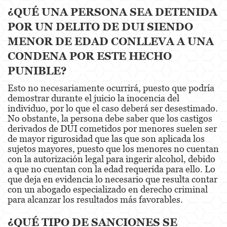
¿QUÉ UNA PERSONA SEA DETENIDA
Estupro
POR UN DELITO DE DUI SIENDO
Exposición Indecente
MENOR DE EDAD CONLLEVA A UNA
CONDENA POR ESTE HECHO
Merodear para prostituirse
PUNIBLE?
Molestar a un Niño Menor de 18 años
Esto no necesariamente ocurrirá, puesto que podría
demostrar durante el juicio la inocencia del
Penetración Sexual Forzada
individuo, por lo que el caso deberá ser desestimado.
No obstante, la persona debe saber que los castigos
Pornografía Infantil
derivados de DUI cometidos por menores suelen ser
de mayor rigurosidad que las que son aplicada los
Prostitución y Solicitación
sujetos mayores, puesto que los menores no cuentan
con la autorización legal para ingerir alcohol, debido
Violación
a que no cuentan con la edad requerida para ello. Lo
que deja en evidencia lo necesario que resulta contar
DUI
con un abogado especializado en derecho criminal
para alcanzar los resultados más favorables.
Audiencia Administrativa del DMV
¿QUÉ TIPO DE SANCIONES SE
Conducción Imprudente con Presencia de