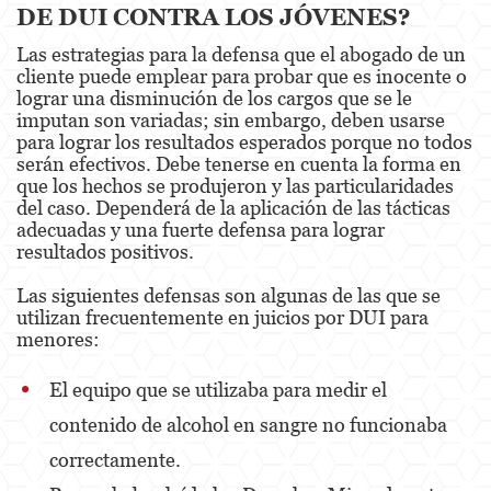
DE DUI CONTRA LOS JÓVENES?
Kidnapping
Las estrategias para la defensa que el abogado de un
Manslaughter
cliente puede emplear para probar que es inocente o
lograr una disminución de los cargos que se le
Murder
imputan son variadas; sin embargo, deben usarse
para lograr los resultados esperados porque no todos
Voluntary Manslaughter
serán efectivos. Debe tenerse en cuenta la forma en
que los hechos se produjeron y las particularidades
Gang Enhancement
del caso. Dependerá de la aplicación de las tácticas
adecuadas y una fuerte defensa para lograr
White Collar Crimes
resultados positivos.
Forgery
Las siguientes defensas son algunas de las que se
utilizan frecuentemente en juicios por DUI para
Forging Or Altering A Prescription
menores:
Identity Theft
El equipo que se utilizaba para medir el
contenido de alcohol en sangre no funcionaba
Post Conviction Relief
correctamente.
Vacating/Setting Aside a Conviction