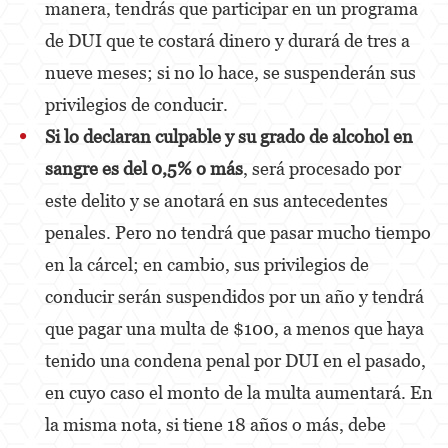
manera, tendrás que participar en un programa
de DUI que te costará dinero y durará de tres a
Disuadir a un Testigo
nueve meses; si no lo hace, se suspenderán sus
Homicidio
privilegios de conducir.
Homicidio Involuntario
Si lo declaran culpable y su grado de alcohol en
sangre es del 0,5% o más
, será procesado por
Homicidio Voluntario
este delito y se anotará en sus antecedentes
Intento de Asesinato
penales. Pero no tendrá que pasar mucho tiempo
Secuestro
en la cárcel; en cambio, sus privilegios de
Violencia Doméstica
conducir serán suspendidos por un año y tendrá
que pagar una multa de $100, a menos que haya
Acecho
tenido una condena penal por DUI en el pasado,
Abuso Infantil
en cuyo caso el monto de la multa aumentará. En
Abuso de Ancianos y de Adultos
la misma nota, si tiene 18 años o más, debe
Dependientes