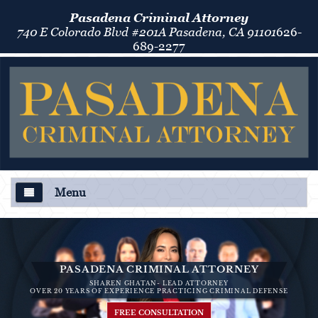
Pasadena Criminal Attorney
740 E Colorado Blvd #201A Pasadena, CA 91101
626-
689-2277
Menu
About Us
Criminal Defense
PASADENA CRIMINAL ATTORNEY
SHAREN GHATAN- LEAD ATTORNEY
Áreas de Práctica
OVER 20 YEARS OF EXPERIENCE PRACTICING CRIMINAL DEFENSE
FREE CONSULTATION
Asalto y Agresión