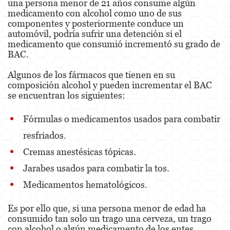
una persona menor de 21 años consume algún
medicamento con alcohol como uno de sus
Malversación de Fondos
componentes y posteriormente conduce un
automóvil, podría sufrir una detención si el
Presentación de Documentos Falsos
medicamento que consumió incrementó su grado de
BAC.
Robo de Identidad
Algunos de los fármacos que tienen en su
composición alcohol y pueden incrementar el BAC
Delitos de Drogas
se encuentran los siguientes:
El Programa de Desviación Previo al
Juicio PC 1000
Fórmulas o medicamentos usados para combatir
resfriados.
Fabricación de Drogas
Cremas anestésicas tópicas.
Leyes sobre Marihuana en California
Jarabes usados para combatir la tos.
Posesión de Marihuana
Medicamentos hematológicos.
Posesión de Marihuana para la Venta
Es por ello que, si una persona menor de edad ha
consumido tan solo un trago una cerveza, un trago
Posesión de Metanfetamina
con alcohol o algún medicamento de los entes