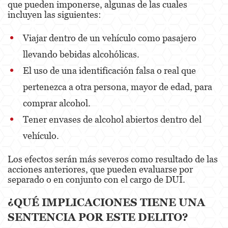
que pueden imponerse, algunas de las cuales
incluyen las siguientes:
Venganza con Pornografía
Viajar dentro de un vehículo como pasajero
Violación de una Orden de Restricción
llevando bebidas alcohólicas.
Juvenile
El uso de una identificación falsa o real que
Juvenile Three Strikes Law
pertenezca a otra persona, mayor de edad, para
comprar alcohol.
Assault and Battery
Tener envases de alcohol abiertos dentro del
Assault
vehículo.
Assault With Caustic Chemicals or Flammable
Substances
Los efectos serán más severos como resultado de las
acciones anteriores, que pueden evaluarse por
Assault With A Deadly Weapon
separado o en conjunto con el cargo de DUI.
Battery
¿QUÉ IMPLICACIONES TIENE UNA
SENTENCIA POR ESTE DELITO?
Battery on a Peace Officer