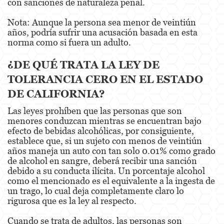
con sanciones de naturaleza penal.
Dañar Líneas Telefónicas, Eléctricas o de
Servicios Públicos
Nota: Aunque la persona sea menor de veintiún
años, podría sufrir una acusación basada en esta
Incendio Provocado
norma como si fuera un adulto.
Invasión Agravada de Propiedad Ajena
¿DE QUÉ TRATA LA LEY DE
Vandalismo
TOLERANCIA CERO EN EL ESTADO
DE CALIFORNIA?
Delitos de Armas
Las leyes prohíben que las personas que son
Armas Prohibidas
menores conduzcan mientras se encuentran bajo
efecto de bebidas alcohólicas, por consiguiente,
Aumento de Sentencia por Armas de
establece que, si un sujeto con menos de veintiún
Fuego
años maneja un auto con tan solo 0.01% como grado
de alcohol en sangre, deberá recibir una sanción
Delitos De Armas
debido a su conducta ilícita. Un porcentaje alcohol
como el mencionado es el equivalente a la ingesta de
Descarga Negligente de un Arma de Fuego
un trago, lo cual deja completamente claro lo
rigurosa que es la ley al respecto.
Portar un Arma de Fuego Cargada
Cuando se trata de adultos, las personas son