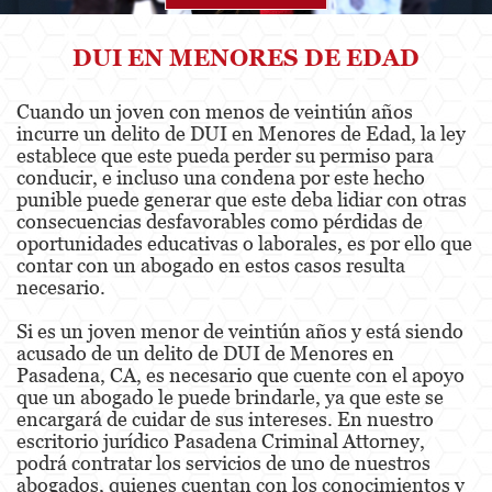
Agresión
DUI EN MENORES DE EDAD
Asalto Simple
Cuando un joven con menos de veintiún años
incurre un delito de DUI en Menores de Edad, la ley
Agresión contra un Agente del Orden
Público
establece que este pueda perder su permiso para
conducir, e incluso una condena por este hecho
punible puede generar que este deba lidiar con otras
Asalto contra un Funcionario Público
consecuencias desfavorables como pérdidas de
oportunidades educativas o laborales, es por ello que
Asalto con Arma Mortal
contar con un abogado en estos casos resulta
necesario.
Asalto con Químicos Cáusticos
Si es un joven menor de veintiún años y está siendo
Agresión que causa lesiones corporales
acusado de un delito de DUI de Menores en
graves
Pasadena, CA, es necesario que cuente con el apoyo
que un abogado le puede brindarle, ya que este se
Asuntos Posteriores a la Condena
encargará de cuidar de sus intereses. En nuestro
escritorio jurídico Pasadena Criminal Attorney,
Anulando o Rechazando una Condena
podrá contratar los servicios de uno de nuestros
abogados, quienes cuentan con los conocimientos y
Certificado de Rehabilitación