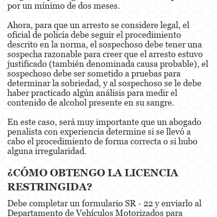
por un mínimo de dos meses.
Evading a Police Officer
Ahora, para que un arresto se considere legal, el
Hit and Run
oficial de policía debe seguir el procedimiento
descrito en la norma, el sospechoso debe tener una
Vehicular Manslaughter
sospecha razonable para creer que el arresto estuvo
justificado (también denominada causa probable), el
Drug Crimes
sospechoso debe ser sometido a pruebas para
determinar la sobriedad, y al sospechoso se le debe
California Marijuana Laws
haber practicado algún análisis para medir el
contenido de alcohol presente en su sangre.
Manufacturing Drugs
En este caso, será muy importante que un abogado
Possession Of A Controlled Substance
penalista con experiencia determine si se llevó a
cabo el procedimiento de forma correcta o si hubo
Possession Of A Controlled Substance For Sale
alguna irregularidad.
Possession of Drug Paraphernalia
¿CÓMO OBTENGO LA LICENCIA
RESTRINGIDA?
Possession Of Marijuana For Sale
Debe completar un formulario SR - 22 y enviarlo al
Possession Of Methamphetamine
Departamento de Vehículos Motorizados para