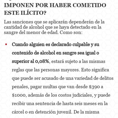
Alcohol
IMPONEN POR HABER COMETIDO
ESTE ILÍCITO?
Conducción Imprudente sin Presencia de
Alcohol
Las sanciones que se aplicarán dependerán de la
cantidad de alcohol que se haya detectado en la
Cuarta Ofensa de DUI
sangre del menor de edad. Como son:
DUI Causando Lesiones
Cuando alguien es declarado culpable y su
DUI con Pasajeros Menores de 14 Años
contenido de alcohol en sangre sea igual o
superior al 0,08%
, estará sujeto a las mismas
DUI en Menores de Edad
reglas que las personas mayores. Esto significa
Leyes de DUI en el Estado de California
que puede ser acusado de una variedad de delitos
Segunda Ofensa de DUI
penales, pagar multas que van desde $390 a
$1000, además de los costos judiciales, y puede
Tercera Ofensa de DUI
recibir una sentencia de hasta seis meses en la
Delitos Violentos
cárcel o en detención juvenil. De la misma
Aumento de Sentencia para Pandillas