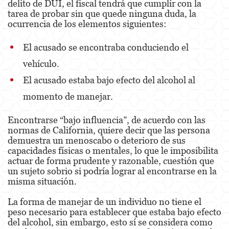
delito de DUI, el fiscal tendrá que cumplir con la
tarea de probar sin que quede ninguna duda, la
Fraude de Juego
ocurrencia de los elementos siguientes:
Fraude de Seguro de Auto
El acusado se encontraba conduciendo el
vehículo.
Fraude Del Seguro De Desempleo
El acusado estaba bajo efecto del alcohol al
Fraude de Tarjetas de Crédito
momento de manejar.
Fraude Inmobiliario
Encontrarse “bajo influencia”, de acuerdo con las
Práctica No Autorizada de la Medicina
normas de California, quiere decir que las persona
demuestra un menoscabo o deterioro de sus
capacidades físicas o mentales, lo que le imposibilita
Delitos de Hurto
actuar de forma prudente y razonable, cuestión que
un sujeto sobrio si podría lograr al encontrarse en la
Hurto Mayor de Auto
misma situación.
Hurto Menor
La forma de manejar de un individuo no tiene el
peso necesario para establecer que estaba bajo efecto
Recepción de Propiedad Robada
del alcohol, sin embargo, esto sí se considera como