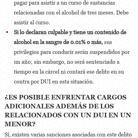
pagar para asistir a un curso de sustancias
Agresión Doméstica
relacionadas con el alcohol de tres meses. Debe
Amenazas Criminales
asistir al curso.
Si lo declaran culpable y tiene un contenido de
Lesión Corporal A Un Cónyuge.
alcohol en la sangre de 0.01% o más,
sus
Negligencia de Menores.
privilegios para conducir serán suspendidos por
Orden de Protección de Emergencia
un año; sin embargo, no será sentenciado a
tiempo en la cárcel ni contará ese delito en su
Orden de Restricción Permanente
contra por DUI en esta situación.
Orden de Restricción Temporal
¿ES POSIBLE ENFRENTAR CARGOS
Órdenes de Restricción
ADICIONALES ADEMÁS DE LOS
Peligro Infantil
RELACIONADOS CON UN DUI EN UN
MENOR?
Publicar Información Dañina en Internet
Sí, existen varias sanciones asociadas con este delito
Sustracción de Menores