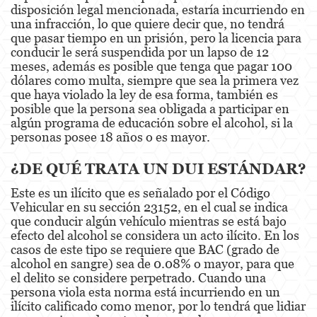
disposición legal mencionada, estaría incurriendo en
una infracción, lo que quiere decir que, no tendrá
Derechos de los Padres en Casos Juveniles
que pasar tiempo en un prisión, pero la licencia para
conducir le será suspendida por un lapso de 12
Desviación Informal Juvenil
meses, además es posible que tenga que pagar 100
dólares como multa, siempre que sea la primera vez
División de Justicia Juvenil
que haya violado la ley de esa forma, también es
posible que la persona sea obligada a participar en
La Ley de los Tres Delitos y Fuera
algún programa de educación sobre el alcohol, si la
personas posee 18 años o es mayor.
Libertad Condicional para Menores
¿DE QUÉ TRATA UN DUI ESTÁNDAR?
Petición Aceptada
Este es un ilícito que es señalado por el Código
Vehicular en su sección 23152, en el cual se indica
Sello de Registros Juveniles
que conducir algún vehículo mientras se está bajo
efecto del alcohol se considera un acto ilícito. En los
Tutela de los Tribunales
casos de este tipo se requiere que BAC (grado de
alcohol en sangre) sea de 0.08% o mayor, para que
Tribunal de Delincuencia Juvenil
el delito se considere perpetrado. Cuando una
persona viola esta norma está incurriendo en un
Delitos Contra la Propiedad
ilícito calificado como menor, por lo tendrá que lidiar