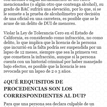
mencionados (o algún otro que contenga alcohol), su
Posesión De Parafernalia De Drogas
grado de BAC sufrirá una elevación, por lo que, si se
le somete a la prueba de alcoholímetro por decisión
Posesión de Sustancias Controladas
de una oficial en una carretera, es posible que se le
acuse de un delito de DUI de menores.
Posesión de Sustancias Controladas Para
la Venta
Violar la Ley de Tolerancia Cero en el Estado de
California, es considerado como infracción, no como
Proposición 36
delito, lo que implica que la licencia de la persona
que incurrió en la falta podría ser suspendida por un
Transporte de una Sustancia Controlada
lapso de 12 meses, siempre que sea la primera vez
para la Venta
que cometiera la infracción, aunque si la persona
cuenta con un historial criminal por haber manejado
Delitos de Fraude
bajo efectos, es posible que la licencia le sea
revocada por un lapso de 2 o 3 años.
Fraude a la Compensación a los
Trabajadores
¿QUÉ REQUISITOS DE
Fraude a Programas de Asistencia Pública
PROCEDENCIAS SON LOS
CORRESPONDIENTES AL DUI?
Fraude al Sistema de Salud
Para que una persona sea declara culpable de un
Fraude con Cheques