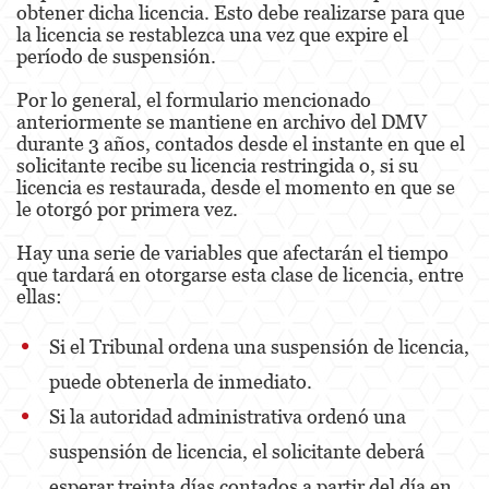
obtener dicha licencia. Esto debe realizarse para que
Pre-Trial Diversion For Drug Crimes
la licencia se restablezca una vez que expire el
período de suspensión.
Prop 36
Por lo general, el formulario mencionado
anteriormente se mantiene en archivo del DMV
Transportation for Sale of a Controlled
Substance
durante 3 años, contados desde el instante en que el
solicitante recibe su licencia restringida o, si su
DUI
licencia es restaurada, desde el momento en que se
le otorgó por primera vez.
2nd Offense DUI
Hay una serie de variables que afectarán el tiempo
que tardará en otorgarse esta clase de licencia, entre
3rd Offense DUI
ellas:
4th Offense DUI
Si el Tribunal ordena una suspensión de licencia,
Driving Under The Influence Of A Drug
puede obtenerla de inmediato.
Dry Reckless
Si la autoridad administrativa ordenó una
suspensión de licencia, el solicitante deberá
DUI Causing Injury
esperar treinta días contados a partir del día en