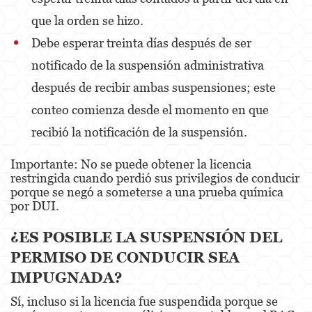
DUI With A Passenger Under 14
que la orden se hizo.
DUI Laws In The State Of California
Debe esperar treinta días después de ser
notificado de la suspensión administrativa
Underage DUI
después de recibir ambas suspensiones; este
Wet Reckless
conteo comienza desde el momento en que
Expungements
recibió la notificación de la suspensión.
Fraud Crimes
Importante: No se puede obtener la licencia
restringida cuando perdió sus privilegios de conducir
Auto Insurance Fraud
porque se negó a someterse a una prueba química
por DUI.
Check Fraud
¿ES POSIBLE LA SUSPENSIÓN DEL
Credit Card Fraud
PERMISO DE CONDUCIR SEA
Gambling Fraud
IMPUGNADA?
Sí, incluso si la licencia fue suspendida porque se
Health Care Fraud