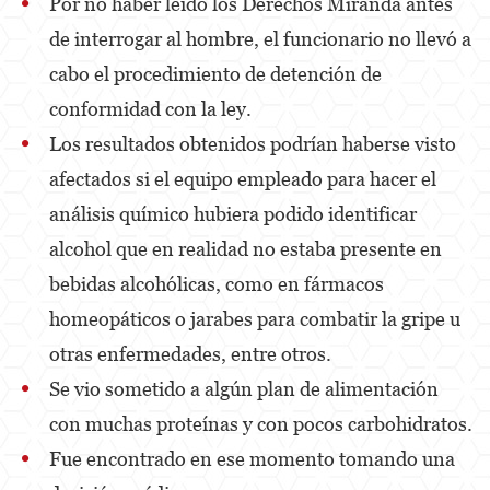
Por no haber leído los Derechos Miranda antes
Property Crimes
de interrogar al hombre, el funcionario no llevó a
cabo el procedimiento de detención de
Contact us
conformidad con la ley.
Blog
Los resultados obtenidos podrían haberse visto
afectados si el equipo empleado para hacer el
análisis químico hubiera podido identificar
alcohol que en realidad no estaba presente en
bebidas alcohólicas, como en fármacos
homeopáticos o jarabes para combatir la gripe u
otras enfermedades, entre otros.
Se vio sometido a algún plan de alimentación
con muchas proteínas y con pocos carbohidratos.
Fue encontrado en ese momento tomando una