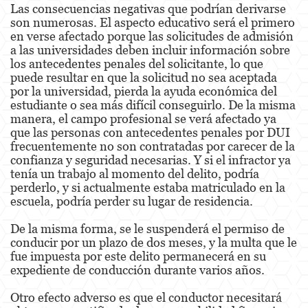
Las consecuencias negativas que podrían derivarse
Battery Or Corporal Injury On A Spouse
son numerosas. El aspecto educativo será el primero
en verse afectado porque las solicitudes de admisión
Battery with Serious Bodily Injury
a las universidades deben incluir información sobre
los antecedentes penales del solicitante, lo que
puede resultar en que la solicitud no sea aceptada
Assault On A Public Official
por la universidad, pierda la ayuda económica del
estudiante o sea más difícil conseguirlo. De la misma
Domestic Violence
manera, el campo profesional se verá afectado ya
que las personas con antecedentes penales por DUI
Child Abuse
frecuentemente no son contratadas por carecer de la
confianza y seguridad necesarias. Y si el infractor ya
Child Abduction
tenía un trabajo al momento del delito, podría
perderlo, y si actualmente estaba matriculado en la
Child Endangerment
escuela, podría perder su lugar de residencia.
Child Neglect
De la misma forma, se le suspenderá el permiso de
conducir por un plazo de dos meses, y la multa que le
Corporal Injury
fue impuesta por este delito permanecerá en su
expediente de conducción durante varios años.
Criminal Threats
Otro efecto adverso es que el conductor necesitará
Domestic Battery