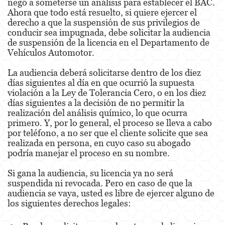
negó a someterse un análisis para establecer el BAC.
Ahora que todo está resuelto, si quiere ejercer el
Unauthorized Practice Of Medicine
derecho a que la suspensión de sus privilegios de
conducir sea impugnada, debe solicitar la audiencia
Gun Offenses
de suspensión de la licencia en el Departamento de
Vehículos Automotor.
Other
La audiencia deberá solicitarse dentro de los diez
Appeals
días siguientes al día en que ocurrió la supuesta
violación a la Ley de Tolerancia Cero, o en los diez
Sex Crimes
días siguientes a la decisión de no permitir la
realización del análisis químico, lo que ocurra
Child Molestation
primero. Y, por lo general, el proceso se lleva a cabo
por teléfono, a no ser que el cliente solicite que sea
Child Pornography
realizada en persona, en cuyo caso su abogado
podría manejar el proceso en su nombre.
Forcible Sexual Penetration
Si gana la audiencia, su licencia ya no será
suspendida ni revocada. Pero en caso de que la
Lewd Conduct
audiencia se vaya, usted es libre de ejercer alguno de
los siguientes derechos legales:
Prostitution & Solicitation
Rape