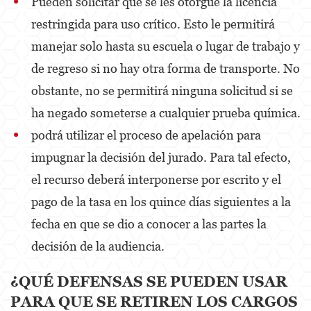
Pueden solicitar que se les otorgue la licencia
restringida para uso crítico. Esto le permitirá
Oral Copulation By Force/Fear
manejar solo hasta su escuela o lugar de trabajo y
Theft Crimes
de regreso si no hay otra forma de transporte. No
Burglary
obstante, no se permitirá ninguna solicitud si se
ha negado someterse a cualquier prueba química.
Petty Theft
podrá utilizar el proceso de apelación para
Robbery
impugnar la decisión del jurado. Para tal efecto,
Shoplifting
el recurso deberá interponerse por escrito y el
pago de la tasa en los quince días siguientes a la
Grand Theft Auto
fecha en que se dio a conocer a las partes la
Violent Crimes
decisión de la audiencia.
Attempted Murder
¿QUÉ DEFENSAS SE PUEDEN USAR
Involuntary Manslaughter
PARA QUE SE RETIREN LOS CARGOS