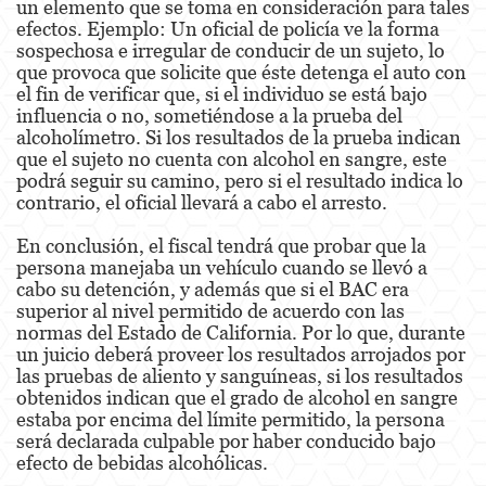
un elemento que se toma en consideración para tales
Robo
efectos. Ejemplo: Un oficial de policía ve la forma
sospechosa e irregular de conducir de un sujeto, lo
Robo de Caja Fuerte
que provoca que solicite que éste detenga el auto con
el fin de verificar que, si el individuo se está bajo
Robo 459 PC
influencia o no, sometiéndose a la prueba del
alcoholímetro. Si los resultados de la prueba indican
Robo en Tiendas
que el sujeto no cuenta con alcohol en sangre, este
podrá seguir su camino, pero si el resultado indica lo
Delitos de Robo
contrario, el oficial llevará a cabo el arresto.
Hurto Mayor
En conclusión, el fiscal tendrá que probar que la
persona manejaba un vehículo cuando se llevó a
cabo su detención, y además que si el BAC era
Delitos Sexuales
superior al nivel permitido de acuerdo con las
normas del Estado de California. Por lo que, durante
Actos Lascivos con un Menor
un juicio deberá proveer los resultados arrojados por
las pruebas de aliento y sanguíneas, si los resultados
Agresión Sexual
obtenidos indican que el grado de alcohol en sangre
estaba por encima del límite permitido, la persona
Conducta Lasciva
será declarada culpable por haber conducido bajo
efecto de bebidas alcohólicas.
Copulación Oral Forzada