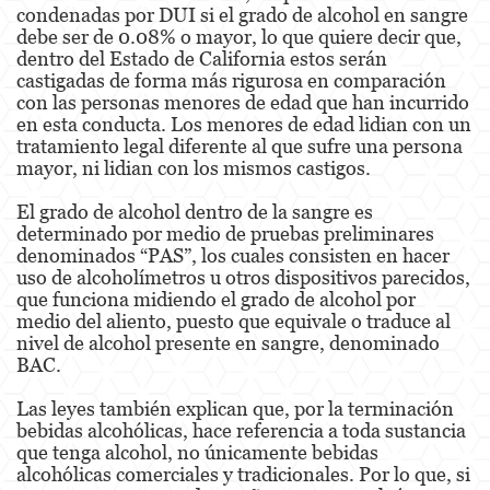
condenadas por DUI si el grado de alcohol en sangre
Portar un Arma de Fuego Oculta
debe ser de 0.08% o mayor, lo que quiere decir que,
dentro del Estado de California estos serán
Delitos de Conducción
castigadas de forma más rigurosa en comparación
con las personas menores de edad que han incurrido
Conducir con una licencia suspendida
en esta conducta. Los menores de edad lidian con un
tratamiento legal diferente al que sufre una persona
Chocar y Huir
mayor, ni lidian con los mismos castigos.
Evadir a un oficial de policía
El grado de alcohol dentro de la sangre es
determinado por medio de pruebas preliminares
Homicidio Vehicular
denominados “PAS”, los cuales consisten en hacer
uso de alcoholímetros u otros dispositivos parecidos,
Robo de Auto
que funciona midiendo el grado de alcohol por
medio del aliento, puesto que equivale o traduce al
Delitos de Cuello Blanco
nivel de alcohol presente en sangre, denominado
BAC.
Apropiación Indebida De Fondos Públicos
Las leyes también explican que, por la terminación
Falsificación
bebidas alcohólicas, hace referencia a toda sustancia
que tenga alcohol, no únicamente bebidas
alcohólicas comerciales y tradicionales. Por lo que, si
Falsificación o Alteración de una
Prescripción Médica