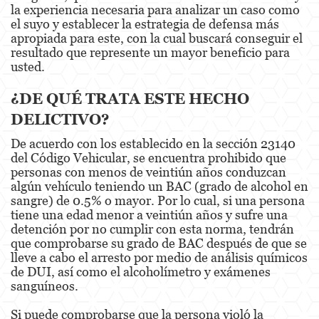
la experiencia necesaria para analizar un caso como
el suyo y establecer la estrategia de defensa más
Eliminación de Antecedentes Penales
apropiada para este, con la cual buscará conseguir el
resultado que represente un mayor beneficio para
Libertad Condicional Bajo Palabra
usted.
Petición para Anular una Condena por
¿DE QUÉ TRATA ESTE HECHO
Asesinato
DELICTIVO?
Sello de Registros de Arresto
De acuerdo con los establecido en la sección 23140
del Código Vehicular, se encuentra prohibido que
Violación de la Libertad Condicional
personas con menos de veintiún años conduzcan
algún vehículo teniendo un BAC (grado de alcohol en
Delincuencia Juvenil
sangre) de 0.5% o mayor. Por lo cual, si una persona
tiene una edad menor a veintiún años y sufre una
Audiencia de Detención
detención por no cumplir con esta norma, tendrán
que comprobarse su grado de BAC después de que se
Audiencias de Disposición
lleve a cabo el arresto por medio de análisis químicos
de DUI, así como el alcoholímetro y exámenes
Audiencias de Transferencia
sanguíneos.
Delitos por los cuales un Menor puede ser
Si puede comprobarse que la persona violó la
Juzgado como Adulto