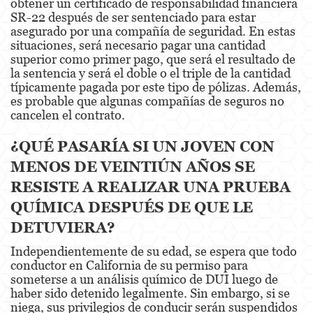
obtener un certificado de responsabilidad financiera
SR-22 después de ser sentenciado para estar
Elder Abuse
asegurado por una compañía de seguridad. En estas
situaciones, será necesario pagar una cantidad
superior como primer pago, que será el resultado de
Emergency Protective Order
la sentencia y será el doble o el triple de la cantidad
típicamente pagada por este tipo de pólizas. Además,
Permanent Restraining Order
es probable que algunas compañías de seguros no
cancelen el contrato.
Posting Harmful Information on the Internet
¿QUÉ PASARÍA SI UN JOVEN CON
Revenge Porn
MENOS DE VEINTIÚN AÑOS SE
Stalking
RESISTE A REALIZAR UNA PRUEBA
QUÍMICA DESPUÉS DE QUE LE
Violation of a Restraining Order
DETUVIERA?
Driving Crimes
Independientemente de su edad, se espera que todo
Carjacking
conductor en California de su permiso para
someterse a un análisis químico de DUI luego de
haber sido detenido legalmente. Sin embargo, si se
Driving with a Suspended License
niega, sus privilegios de conducir serán suspendidos