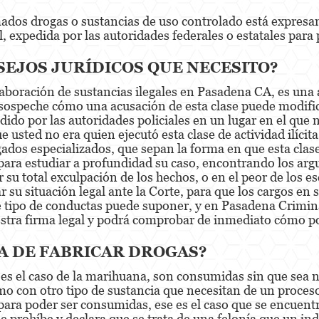
mados drogas o sustancias de uso controlado está expresam
l, expedida por las autoridades federales o estatales para 
EJOS JURÍDICOS QUE NECESITO?
 elaboración de sustancias ilegales en Pasadena CA, es un
 sospeche cómo una acusación de esta clase puede modific
dido por las autoridades policiales en un lugar en el qu
 usted no era quien ejecutó esta clase de actividad ilícita
gados especializados, que sepan la forma en que esta cla
ara estudiar a profundidad su caso, encontrando los arg
r su total exculpación de los hechos, o en el peor de los 
r su situación legal ante la Corte, para que los cargos en
te tipo de conductas puede suponer, y en Pasadena Crimin
stra firma legal y podrá comprobar de inmediato cómo 
TA DE FABRICAR DROGAS?
s el caso de la marihuana, son consumidas sin que sea ne
mo con otro tipo de sustancia que necesitan de un proces
para poder ser consumidas, ese es el caso que se encuentr
e prohíbe y declara que se trata de una felonía que un in