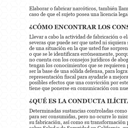
Elaborar o fabricar narcóticos, también lla
caso de que el sujeto posea una licencia lega
¿CÓMO ENCONTRAR LOS CONS
Llevar a cabo la actividad de fabricación o
severas que puede ser que usted ni siquiera
de una situación en la que usted fue sorpren
o que se le identificara erróneamente, porque
no cuenta con los consejos jurídicos de abo
tengan los conocimientos que se requieren p
ser la base de una sólida defensa, para logra
representación fiscal para ayudarle a mejora
posibles efectos que una convicción por es
tiene que ponerse en comunicación con nue
¿QUÉ ES LA CONDUCTA ILÍCI
Determinadas sustancias controladas como e
para ser consumidas, pero no ocurre lo mis
su fabricación, así como su transformación 
sobre Salud y de Seguridad en California, qu