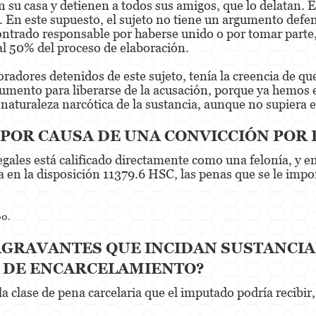
n su casa y detienen a todos sus amigos, que lo delatan. E
a. En este supuesto, el sujeto no tiene un argumento defe
ontrado responsable por haberse unido o por tomar parte,
 al 50% del proceso de elaboración.
radores detenidos de este sujeto, tenía la creencia de qu
gumento para liberarse de la acusación, porque ya hemos 
 naturaleza narcótica de la sustancia, aunque no supiera 
POR CAUSA DE UNA CONVICCIÓN POR 
gales está calificado directamente como una felonía, y en
da en la disposición 11379.6 HSC, las penas que se le imp
00.
AGRAVANTES QUE INCIDAN SUSTANCIA
A DE ENCARCELAMIENTO?
 clase de pena carcelaria que el imputado podría recibir,