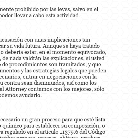
ente prohibido por las leyes, salvo en el
poder llevar a cabo esta actividad.
a acusación con unas implicaciones tan
ar su vida futura. Aunque se haya tratado
e no debería estar, en el momento equivocado,
, de nada valdrán las explicaciones, si usted
se de procedimientos son tramitados, y que
umentos y las estrategias legales que pueden
escenarios, entrar en negociaciones con la
 su contra sean disminuidos, así como los
al Attorney contamos con los mejores, sólo
podemos ayudarlo.
cesario un gran proceso para que esté lista
o químico para establecer su composición, o
a regulado en el artículo 11379.6 del Código
dividuo prepare, procesa, obtiene, produce,