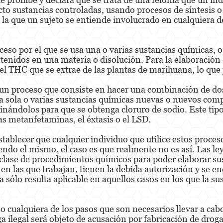
ecto sustancias controladas, usando procesos de síntesis 
 la que un sujeto se entiende involucrado en cualquiera 
ceso por el que se usa una o varias sustancias químicas, 
enidos en una materia o disolución. Para la elaboración d
l THC que se extrae de las plantas de marihuana, lo que p
e un proceso que consiste en hacer una combinación de d
na sola o varias sustancias químicas nuevas o nuevos co
inándolos para que se obtenga cloruro de sodio. Este tipo
as metanfetaminas, el éxtasis o el LSD.
stablecer que cualquier individuo que utilice estos proces
endo el mismo, el caso es que realmente no es así. Las le
 clase de procedimientos químicos para poder elaborar su
en las que trabajan, tienen la debida autorización y se e
sólo resulta aplicable en aquellos casos en los que la sus
no cualquiera de los pasos que son necesarios llevar a ca
 ilegal será objeto de acusación por fabricación de drogas