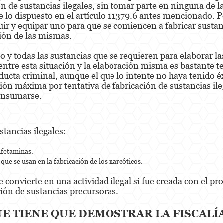
ón de sustancias ilegales, sin tomar parte en ninguna de 
e lo dispuesto en el artículo 11379.6 antes mencionado. 
uir y equipar uno para que se comiencen a fabricar sustanc
ción de las mismas.
 y todas las sustancias que se requieren para elaborar las 
entre esta situación y la elaboración misma es bastante t
ucta criminal, aunque el que lo intente no haya tenido é
ón máxima por tentativa de fabricación de sustancias ile
consumarse.
tancias ilegales:
nfetaminas.
que se usan en la fabricación de los narcóticos.
e convierte en una actividad ilegal si fue creada con el pr
ación de sustancias precursoras.
E TIENE QUE DEMOSTRAR LA FISCALÍ