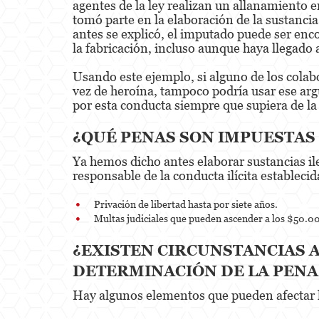
agentes de la ley realizan un allanamiento e
tomó parte en la elaboración de la sustanci
antes se explicó, el imputado puede ser enc
la fabricación, incluso aunque haya llegado
Usando este ejemplo, si alguno de los colabo
vez de heroína, tampoco podría usar ese ar
por esta conducta siempre que supiera de la
¿QUÉ PENAS SON IMPUESTAS 
Ya hemos dicho antes elaborar sustancias ile
responsable de la conducta ilícita estableci
Privación de libertad hasta por siete años.
Multas judiciales que pueden ascender a los $50.0
¿EXISTEN CIRCUNSTANCIAS 
DETERMINACIÓN DE LA PEN
Hay algunos elementos que pueden afectar la