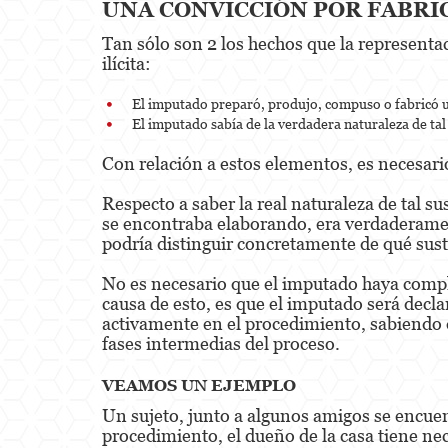
UNA CONVICCIÓN POR FABRI
Tan sólo son 2 los hechos que la representa
ilícita:
El imputado preparó, produjo, compuso o fabricó u
El imputado sabía de la verdadera naturaleza de tal 
Con relación a estos elementos, es necesario
Respecto a saber la real naturaleza de tal s
se encontraba elaborando, era verdaderamen
podría distinguir concretamente de qué sust
No es necesario que el imputado haya compl
causa de esto, es que el imputado será decla
activamente en el procedimiento, sabiendo qu
fases intermedias del proceso.
VEAMOS UN EJEMPLO
Un sujeto, junto a algunos amigos se encue
procedimiento, el dueño de la casa tiene ne