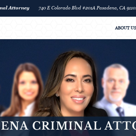
nal Attorney
740 E Colorado Blvd #201A Pasadena, CA 9110
ABOUT U
ENA CRIMINAL AT