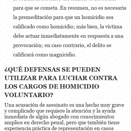
para que se cometa. En resumen, no es necesaria
Possession Of A Controlled Substance
la premeditación para que un homicidio sea
Possession Of A Controlled Substance For Sale
calificado como homicidio; más bien, la víctima
Possession of Drug Paraphernalia
debe actuar inmediatamente en respuesta a una
provocación; en caso contrario, el delito se
Possession Of Marijuana For Sale
calificará como magnicidio.
Possession Of Methamphetamine
¿QUÉ DEFENSAS SE PUEDEN
Pre-Trial Diversion For Drug Crimes
UTILIZAR PARA LUCHAR CONTRA
Prop 36
LOS CARGOS DE HOMICIDIO
VOLUNTARIO?
Transportation for Sale of a Controlled
Substance
Una acusación de asesinato es una hecho muy grave
y complicado que requiere la atención y la ayuda
DUI
inmediata de algún abogado con conocimientos
amplios en derecho penal, pero que también tiene
2nd Offense DUI
experiencia práctica de representación en casos