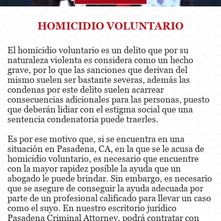
Agresión
HOMICIDIO VOLUNTARIO
Asalto Simple
El homicidio voluntario es un delito que por su
naturaleza violenta es considera como un hecho
Agresión contra un Agente del Orden
Público
grave, por lo que las sanciones que derivan del
mismo suelen ser bastante severas, además las
condenas por este delito suelen acarrear
Asalto contra un Funcionario Público
consecuencias adicionales para las personas, puesto
que deberán lidiar con el estigma social que una
Asalto con Arma Mortal
sentencia condenatoria puede traerles.
Asalto con Químicos Cáusticos
Es por ese motivo que, si se encuentra en una
situación en Pasadena, CA, en la que se le acusa de
Agresión que causa lesiones corporales
homicidio voluntario, es necesario que encuentre
graves
con la mayor rapidez posible la ayuda que un
abogado le puede brindar. Sin embargo, es necesario
Asuntos Posteriores a la Condena
que se asegure de conseguir la ayuda adecuada por
parte de un profesional calificado para llevar un caso
Anulando o Rechazando una Condena
como el suyo. En nuestro escritorio jurídico
Pasadena Criminal Attorney, podrá contratar con
Certificado de Rehabilitación