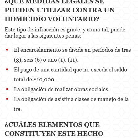
¿QUÉ MEDIDAS LEGALES SE
Posesión De Parafernalia De Drogas
PUEDEN UTILIZAR CONTRA UN
HOMICIDIO VOLUNTARIO?
Posesión de Sustancias Controladas
Este tipo de infracción es grave, y como tal, puede
Posesión de Sustancias Controladas Para
dar lugar a las siguientes penas:
la Venta
El encarcelamiento se divide en períodos de tres
Proposición 36
(3), seis (6) o uno (1). (11).
Transporte de una Sustancia Controlada
para la Venta
El pago de una cantidad que no exceda el saldo
total de $10,000.
Delitos de Fraude
La obligación de realizar obras sociales.
Fraude a la Compensación a los
La obligación de asistir a clases de manejo de la
Trabajadores
ira.
Fraude a Programas de Asistencia Pública
¿CUÁLES ELEMENTOS QUE
Fraude al Sistema de Salud
CONSTITUYEN ESTE HECHO
Fraude con Cheques