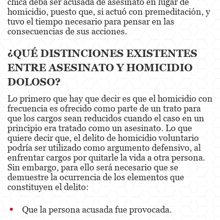
chica deba ser acusada de asesinato en lugar de
Assault With Caustic Chemicals or Flammable
homicidio, puesto que, si actuó con premeditación, y
Substances
tuvo el tiempo necesario para pensar en las
consecuencias de sus acciones.
Assault With A Deadly Weapon
¿QUÉ DISTINCIONES EXISTENTES
Battery
ENTRE ASESINATO Y HOMICIDIO
Battery on a Peace Officer
DOLOSO?
Battery Or Corporal Injury On A Spouse
Lo primero que hay que decir es que el homicidio con
frecuencia es ofrecido como parte de un trato para
Battery with Serious Bodily Injury
que los cargos sean reducidos cuando el caso en un
principio era tratado como un asesinato. Lo que
quiere decir que, el delito de homicidio voluntario
Assault On A Public Official
podría ser utilizado como argumento defensivo, al
enfrentar cargos por quitarle la vida a otra persona.
Domestic Violence
Sin embargo, para ello será necesario que se
demuestre la ocurrencia de los elementos que
Child Abuse
constituyen el delito:
Child Abduction
Que la persona acusada fue provocada.
Child Endangerment