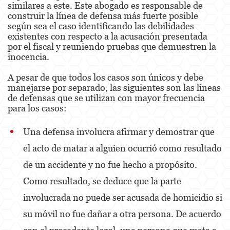
similares a este. Este abogado es responsable de
3rd Offense DUI
construir la línea de defensa más fuerte posible
según sea el caso identificando las debilidades
4th Offense DUI
existentes con respecto a la acusación presentada
por el fiscal y reuniendo pruebas que demuestren la
Driving Under The Influence Of A Drug
inocencia.
Dry Reckless
A pesar de que todos los casos son únicos y debe
manejarse por separado, las siguientes son las líneas
DUI Causing Injury
de defensas que se utilizan con mayor frecuencia
para los casos:
DUI With A Passenger Under 14
Una defensa involucra afirmar y demostrar que
DUI Laws In The State Of California
el acto de matar a alguien ocurrió como resultado
DMV Administrative Hearing
de un accidente y no fue hecho a propósito.
Underage DUI
Como resultado, se deduce que la parte
involucrada no puede ser acusada de homicidio si
Wet Reckless
su móvil no fue dañar a otra persona. De acuerdo
Expungements