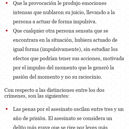
Que la provocación le produjo emociones
intensas que nublaron su juicio, llevando a la
Child Neglect
persona a actuar de forma impulsiva.
Corporal Injury
Que cualquier otra persona sensata que se
Criminal Threats
encontrara en la situación, hubiera actuado de
Domestic Battery
igual forma (impulsivamente), sin estudiar los
efectos que podrían tener sus acciones, motivada
Elder Abuse
por el impulso del momento que le generó la
Emergency Protective Order
pasión del momento y no su raciocinio.
Permanent Restraining Order
Con respecto a las distinciones entre los dos
crímenes, son las siguientes:
Posting Harmful Information on the Internet
Las penas por el asesinato oscilan entre tres y un
Revenge Porn
año de prisión. El asesinato se considera un
Stalking
delito más grave que se rige por leyes más