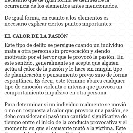
ocurrencia de los elementos antes mencionados.
Estupro
De igual forma, en cuanto a los elementos es
Exposición Indecente
necesario explicar ciertos puntos importantes:
Merodear para prostituirse
EL CALOR DE LA PASIÓN
Este tipo de delito se persigue cuando un individuo
Molestar a un Niño Menor de 18 años
mata a otra persona sin provocación y siendo
motivado por el fervor que le provocó la pasión. En
Penetración Sexual Forzada
este sentido, generalmente se acepta que alguien
actúa al calor de la pasión y lo hace sin ningún tipo
Pornografía Infantil
de planificación o pensamiento previo sino de forma
espontánea. Es decir, este término abarca cualquier
Prostitución y Solicitación
tipo de emoción violenta o intensa que provoca un
comportamiento impulsivo en otra persona.
Violación
Para determinar si un individuo realmente se movió
DUI
o no en respuesta al calor que provoca una pasión, se
debe considerar si pasó una cantidad significativa de
Audiencia Administrativa del DMV
tiempo entre el inicio de la conducta provocativa y el
momento en que el causante mató a la víctima. Este
Conducción Imprudente con Presencia de