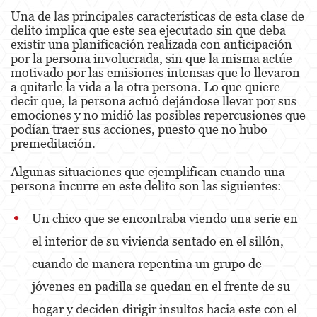
Una de las principales características de esta clase de
delito implica que este sea ejecutado sin que deba
Derechos de los Padres en Casos Juveniles
existir una planificación realizada con anticipación
por la persona involucrada, sin que la misma actúe
Desviación Informal Juvenil
motivado por las emisiones intensas que lo llevaron
a quitarle la vida a la otra persona. Lo que quiere
División de Justicia Juvenil
decir que, la persona actuó dejándose llevar por sus
emociones y no midió las posibles repercusiones que
La Ley de los Tres Delitos y Fuera
podían traer sus acciones, puesto que no hubo
premeditación.
Libertad Condicional para Menores
Algunas situaciones que ejemplifican cuando una
Petición Aceptada
persona incurre en este delito son las siguientes:
Sello de Registros Juveniles
Un chico que se encontraba viendo una serie en
Tutela de los Tribunales
el interior de su vivienda sentado en el sillón,
cuando de manera repentina un grupo de
Tribunal de Delincuencia Juvenil
jóvenes en padilla se quedan en el frente de su
Delitos Contra la Propiedad
hogar y deciden dirigir insultos hacia este con el