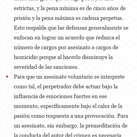
Temporary Restraining Order
estrictas, y la pena mínima es de cinco años de
Violation of a Restraining Order
prisión y la pena máxima es cadena perpetua.
Esto respalda que las defensas generalmente se
Driving Crimes
enfocan en lograr un acuerdo que reduzca el
Carjacking
número de cargos por asesinato a cargos de
Driving with a Suspended License
homicidio porque al hacerlo disminuye la
severidad de las sanciones.
Evading a Police Officer
Para que un asesinato voluntario se interprete
Hit and Run
como tal, el perpetrador debe actuar bajo la
Vehicular Manslaughter
influencia de emociones fuertes en ese
momento, específicamente bajo el calor de la
Drug Crimes
pasión como respuesta a una provocación. Para
California Marijuana Laws
un asesinato, sin embargo, la premeditación de
Manufacturing Drugs
la conducta del autor del crimen es necesaria