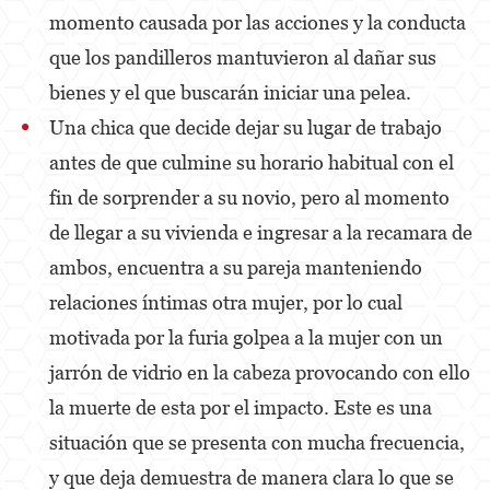
Portar un Arma de Fuego Oculta
momento causada por las acciones y la conducta
que los pandilleros mantuvieron al dañar sus
Delitos de Conducción
bienes y el que buscarán iniciar una pelea.
Conducir con una licencia suspendida
Una chica que decide dejar su lugar de trabajo
Chocar y Huir
antes de que culmine su horario habitual con el
fin de sorprender a su novio, pero al momento
Evadir a un oficial de policía
de llegar a su vivienda e ingresar a la recamara de
Homicidio Vehicular
ambos, encuentra a su pareja manteniendo
Robo de Auto
relaciones íntimas otra mujer, por lo cual
motivada por la furia golpea a la mujer con un
Delitos de Cuello Blanco
jarrón de vidrio en la cabeza provocando con ello
Apropiación Indebida De Fondos Públicos
la muerte de esta por el impacto. Este es una
Falsificación
situación que se presenta con mucha frecuencia,
Falsificación o Alteración de una
y que deja demuestra de manera clara lo que se
Prescripción Médica