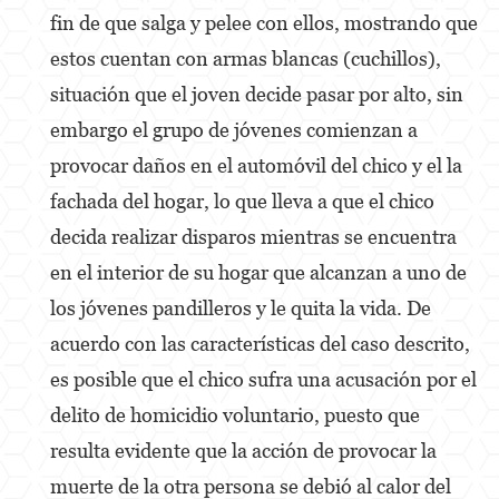
Dañar Líneas Telefónicas, Eléctricas o de
fin de que salga y pelee con ellos, mostrando que
Servicios Públicos
estos cuentan con armas blancas (cuchillos),
Incendio Provocado
situación que el joven decide pasar por alto, sin
Invasión Agravada de Propiedad Ajena
embargo el grupo de jóvenes comienzan a
provocar daños en el automóvil del chico y el la
Vandalismo
fachada del hogar, lo que lleva a que el chico
Delitos de Armas
decida realizar disparos mientras se encuentra
Armas Prohibidas
en el interior de su hogar que alcanzan a uno de
los jóvenes pandilleros y le quita la vida. De
Aumento de Sentencia por Armas de
Fuego
acuerdo con las características del caso descrito,
Delitos De Armas
es posible que el chico sufra una acusación por el
delito de homicidio voluntario, puesto que
Descarga Negligente de un Arma de Fuego
resulta evidente que la acción de provocar la
Portar un Arma de Fuego Cargada
muerte de la otra persona se debió al calor del