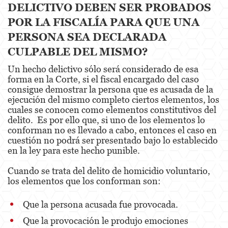
DELICTIVO DEBEN SER PROBADOS
POR LA FISCALÍA PARA QUE UNA
Fraude de Juego
PERSONA SEA DECLARADA
Fraude de Seguro de Auto
CULPABLE DEL MISMO?
Fraude Del Seguro De Desempleo
Un hecho delictivo sólo será considerado de esa
forma en la Corte, si el fiscal encargado del caso
Fraude de Tarjetas de Crédito
consigue demostrar la persona que es acusada de la
ejecución del mismo completo ciertos elementos, los
Fraude Inmobiliario
cuales se conocen como elementos constitutivos del
delito. Es por ello que, si uno de los elementos lo
Práctica No Autorizada de la Medicina
conforman no es llevado a cabo, entonces el caso en
cuestión no podrá ser presentado bajo lo establecido
Delitos de Hurto
en la ley para este hecho punible.
Cuando se trata del delito de homicidio voluntario,
Hurto Mayor de Auto
los elementos que los conforman son:
Hurto Menor
Que la persona acusada fue provocada.
Recepción de Propiedad Robada
Que la provocación le produjo emociones