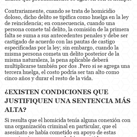
Attempted Murder
Contrariamente, cuando se trata de homicidio
doloso, dicho delito se tipifica como huelga en la ley
Involuntary Manslaughter
de reincidencia; en consecuencia, cuando una
persona comete tal delito, la comisión de la primera
Kidnapping
falta se suma a sus antecedentes penales y debe ser
castigado de acuerdo con las pautas de castigo
Manslaughter
especificadas por la ley; sin embargo, cuando la
misma persona cometa un delito posterior de la
misma naturaleza, la pena aplicable deberá
Murder
multiplicarse también por dos .Pero si se agrega una
tercera huelga, el costo podría ser tan alto como
Voluntary Manslaughter
cinco años y durar el resto de la vida.
Gang Enhancement
¿EXISTEN CONDICIONES QUE
White Collar Crimes
JUSTIFIQUEN UNA SENTENCIA MÁS
ALTA?
Forgery
Si resulta que el homicida tenía alguna conexión con
Forging Or Altering A Prescription
una organización criminal en particular, que el
asesinato se había cometido en apoyo de estas
Identity Theft