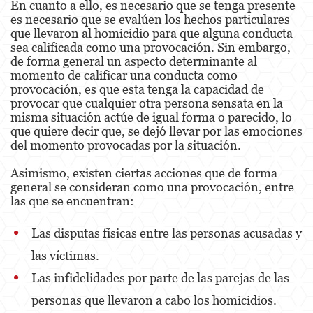
En cuanto a ello, es necesario que se tenga presente
es necesario que se evalúen los hechos particulares
Disuadir a un Testigo
que llevaron al homicidio para que alguna conducta
sea calificada como una provocación. Sin embargo,
Homicidio
de forma general un aspecto determinante al
momento de calificar una conducta como
Homicidio Involuntario
provocación, es que esta tenga la capacidad de
provocar que cualquier otra persona sensata en la
misma situación actúe de igual forma o parecido, lo
Homicidio Voluntario
que quiere decir que, se dejó llevar por las emociones
del momento provocadas por la situación.
Intento de Asesinato
Asimismo, existen ciertas acciones que de forma
Secuestro
general se consideran como una provocación, entre
las que se encuentran:
Violencia Doméstica
Las disputas físicas entre las personas acusadas y
Acecho
las víctimas.
Abuso Infantil
Las infidelidades por parte de las parejas de las
Abuso de Ancianos y de Adultos
personas que llevaron a cabo los homicidios.
Dependientes