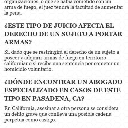
organizaciones, o que se había cometido con un
arma de fuego, el juez tendrá la facultad de aumentar
Post Conviction Matters
la pena.
Record Sealing
¿ESTE TIPO DE JUICIO AFECTA EL
DERECHO DE UN SUJETO A PORTAR
Post Conviction Relief
ARMAS?
Certificate Of Rehabilitation
Sí, dado que se restringirá el derecho de un sujeto a
poseer y adquirir armas de fuego en territorio
Vacating/Setting Aside a Conviction
californiano si recibe una sentencia por cometer un
homicidio voluntario.
Property Crimes
¿DÓNDE ENCONTRAR UN ABOGADO
Aggravated Trespass
ESPECIALIZADO EN CASOS DE ESTE
Contact us
TIPO EN PASADENA, CA?
En California, asesinar a otra persona se considera
Blog
un delito grave que conlleva una posible cadena
perpetua como castigo.