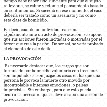
tiempo debe haber sido suficiente para que el sujeto
Alcohol
reflexione, se calme y retome el pensamiento basado
en sentimientos. Si sucedió en ese momento, el caso
Conducción Imprudente sin Presencia de
debería ser tratado como un asesinato y no como
Alcohol
esta clase de homicidio.
Cuarta Ofensa de DUI
Es decir, cuando un individuo reacciona
rápidamente ante un acto de provocación, se supone
DUI Causando Lesiones
que sus acciones fueron incitadas o motivadas por el
fervor que crea la pasión. De ser así, se vería probado
DUI con Pasajeros Menores de 14 Años
el elemento de este delito.
DUI en Menores de Edad
LA PROVOCACIÓN
Es necesario destacar que, los cargos que son
Leyes de DUI en el Estado de California
formulado por homicidio voluntario con frecuencia
son imputados si son juzgados casos en los que una
Segunda Ofensa de DUI
persona le provoca la muerte otro movido por
incontrolable e intensas emociones, o peleas
Tercera Ofensa de DUI
imprevistas. Sin embargo, para que esto pueda
ocurrir es necesario que se lleve a cabo una acción de
Delitos Violentos
provocación.
Aumento de Sentencia para Pandillas