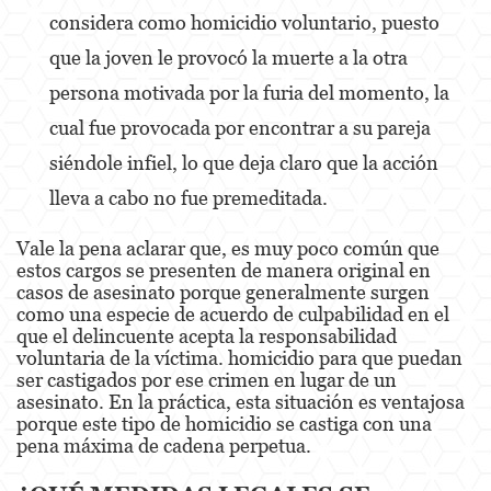
considera como homicidio voluntario, puesto
Malversación de Fondos
que la joven le provocó la muerte a la otra
persona motivada por la furia del momento, la
Presentación de Documentos Falsos
cual fue provocada por encontrar a su pareja
Robo de Identidad
siéndole infiel, lo que deja claro que la acción
Delitos de Drogas
lleva a cabo no fue premeditada.
El Programa de Desviación Previo al
Juicio PC 1000
Vale la pena aclarar que, es muy poco común que
estos cargos se presenten de manera original en
casos de asesinato porque generalmente surgen
Fabricación de Drogas
como una especie de acuerdo de culpabilidad en el
que el delincuente acepta la responsabilidad
Leyes sobre Marihuana en California
voluntaria de la víctima. homicidio para que puedan
ser castigados por ese crimen en lugar de un
Posesión de Marihuana
asesinato. En la práctica, esta situación es ventajosa
porque este tipo de homicidio se castiga con una
Posesión de Marihuana para la Venta
pena máxima de cadena perpetua.
Posesión de Metanfetamina