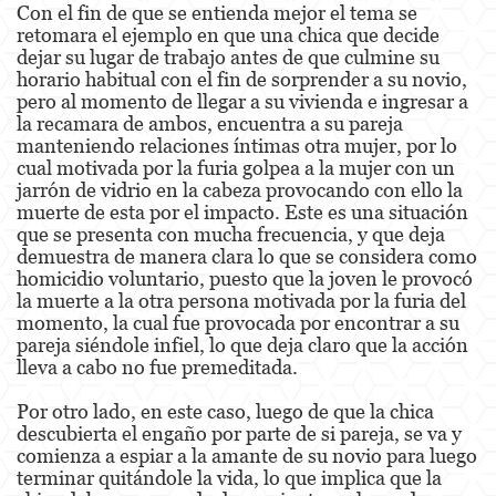
Con el fin de que se entienda mejor el tema se
retomara el ejemplo en que una chica que decide
Venganza con Pornografía
dejar su lugar de trabajo antes de que culmine su
horario habitual con el fin de sorprender a su novio,
Violación de una Orden de Restricción
pero al momento de llegar a su vivienda e ingresar a
la recamara de ambos, encuentra a su pareja
Juvenile
manteniendo relaciones íntimas otra mujer, por lo
cual motivada por la furia golpea a la mujer con un
Juvenile Three Strikes Law
jarrón de vidrio en la cabeza provocando con ello la
muerte de esta por el impacto. Este es una situación
Juvenile Delinquency
que se presenta con mucha frecuencia, y que deja
demuestra de manera clara lo que se considera como
homicidio voluntario, puesto que la joven le provocó
Juvenile Disposition Hearings
la muerte a la otra persona motivada por la furia del
momento, la cual fue provocada por encontrar a su
Juvenile Informal Diversion
pareja siéndole infiel, lo que deja claro que la acción
lleva a cabo no fue premeditada.
Ward of the Court
Por otro lado, en este caso, luego de que la chica
Assault and Battery
descubierta el engaño por parte de si pareja, se va y
comienza a espiar a la amante de su novio para luego
Assault
terminar quitándole la vida, lo que implica que la