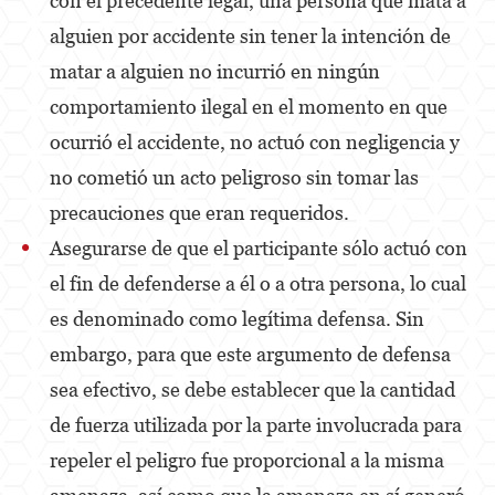
con el precedente legal, una persona que mata a
Fraud Crimes
alguien por accidente sin tener la intención de
matar a alguien no incurrió en ningún
Auto Insurance Fraud
comportamiento ilegal en el momento en que
Check Fraud
ocurrió el accidente, no actuó con negligencia y
Credit Card Fraud
no cometió un acto peligroso sin tomar las
precauciones que eran requeridos.
Gambling Fraud
Asegurarse de que el participante sólo actuó con
Health Care Fraud
el fin de defenderse a él o a otra persona, lo cual
Real Estate Fraud
es denominado como legítima defensa. Sin
embargo, para que este argumento de defensa
Unauthorized Practice Of Medicine
sea efectivo, se debe establecer que la cantidad
Unemployment Insurance Fraud
de fuerza utilizada por la parte involucrada para
Gun Offenses
repeler el peligro fue proporcional a la misma
Negligent Discharge Of A Firearm