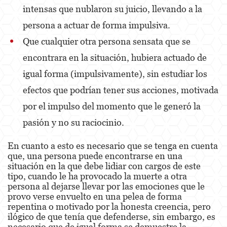
Robo
intensas que nublaron su juicio, llevando a la
persona a actuar de forma impulsiva.
Robo de Caja Fuerte
Que cualquier otra persona sensata que se
Robo 459 PC
encontrara en la situación, hubiera actuado de
Robo en Tiendas
igual forma (impulsivamente), sin estudiar los
efectos que podrían tener sus acciones, motivada
Delitos de Robo
por el impulso del momento que le generó la
Hurto Mayor
pasión y no su raciocinio.
Delitos Sexuales
En cuanto a esto es necesario que se tenga en cuenta
que, una persona puede encontrarse en una
Actos Lascivos con un Menor
situación en la que debe lidiar con cargos de este
tipo, cuando le ha provocado la muerte a otra
Agresión Sexual
persona al dejarse llevar por las emociones que le
provo verse envuelto en una pelea de forma
Conducta Lasciva
repentina o motivado por la honesta creencia, pero
ilógico de que tenía que defenderse, sin embargo, es
Copulación Oral Forzada
necesario que de igual forma se demuestre la