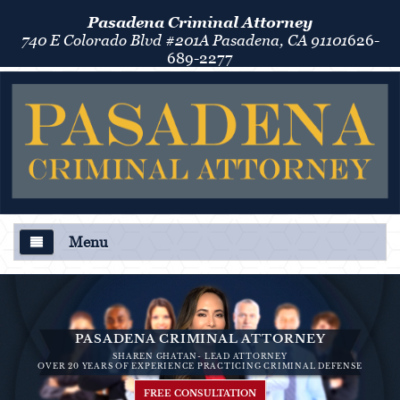
Pasadena Criminal Attorney
740 E Colorado Blvd #201A Pasadena, CA 91101
626-
689-2277
Menu
About Us
Criminal Defense
PASADENA CRIMINAL ATTORNEY
SHAREN GHATAN- LEAD ATTORNEY
Áreas de Práctica
OVER 20 YEARS OF EXPERIENCE PRACTICING CRIMINAL DEFENSE
FREE CONSULTATION
Asalto y Agresión