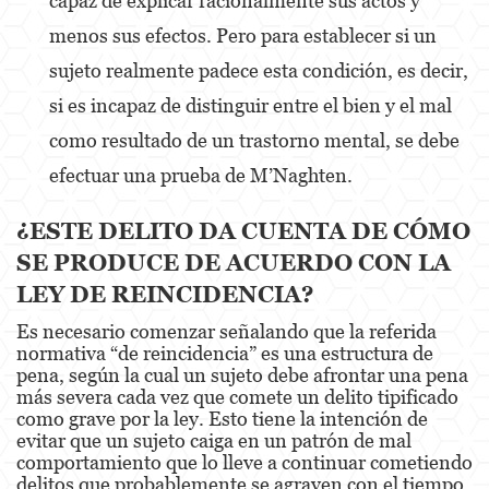
capaz de explicar racionalmente sus actos y
Sexual Battery
menos sus efectos. Pero para establecer si un
Oral Copulation By Force/Fear
sujeto realmente padece esta condición, es decir,
si es incapaz de distinguir entre el bien y el mal
Lewd Acts With A Minor
como resultado de un trastorno mental, se debe
Theft Crimes
efectuar una prueba de M’Naghten.
Burglary
¿ESTE DELITO DA CUENTA DE CÓMO
Burglary of a Safe or Vault
SE PRODUCE DE ACUERDO CON LA
Petty Theft
LEY DE REINCIDENCIA?
Es necesario comenzar señalando que la referida
Robbery
normativa “de reincidencia” es una estructura de
pena, según la cual un sujeto debe afrontar una pena
Shoplifting
más severa cada vez que comete un delito tipificado
como grave por la ley. Esto tiene la intención de
Grand Theft Auto
evitar que un sujeto caiga en un patrón de mal
comportamiento que lo lleve a continuar cometiendo
Violent Crimes
delitos que probablemente se agraven con el tiempo.