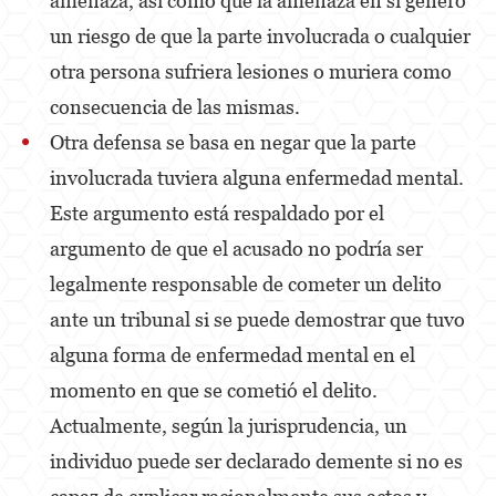
amenaza, así como que la amenaza en sí generó
un riesgo de que la parte involucrada o cualquier
Other
otra persona sufriera lesiones o muriera como
Appeals
consecuencia de las mismas.
Commercial Bribery
Otra defensa se basa en negar que la parte
involucrada tuviera alguna enfermedad mental.
Sex Crimes
Este argumento está respaldado por el
Child Molestation
argumento de que el acusado no podría ser
Child Pornography
legalmente responsable de cometer un delito
ante un tribunal si se puede demostrar que tuvo
Forcible Sexual Penetration
alguna forma de enfermedad mental en el
Lewd Conduct
momento en que se cometió el delito.
Prostitution & Solicitation
Actualmente, según la jurisprudencia, un
individuo puede ser declarado demente si no es
Rape