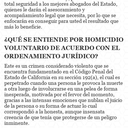
total seguridad a los mejores abogados del Estado,
quienes le darán el asesoramiento y
Eliminación de Antecedentes Penales
acompañamiento legal que necesita, por lo que se
enfocarán en conseguir para usted el resultado que
Libertad Condicional Bajo Palabra
más lo beneficie.
Petición para Anular una Condena por
¿QUÉ SE ENTIENDE POR HOMICIDIO
Asesinato
VOLUNTARIO DE ACUERDO CON EL
Sello de Registros de Arresto
ORDENAMIENTO JURÍDICO?
Violación de la Libertad Condicional
Este es un crimen considerado violento que se
encuentra fundamentado en el Código Penal del
Delincuencia Juvenil
Estado de California en su sección 192(a), el cual es
perpetrado cuando una persona le provoca la muerte
Audiencia de Detención
a otra luego de involucrarse en una pelea de forma
inesperada, motivada por el fervor del momento,
gracias a las intensas emociones que nublan el juicio
Audiencias de Disposición
de la persona o su forma de actuar lo cual
correspondió a la honesta, aunque insensata
Audiencias de Transferencia
creencia de que tenía que protegerse de un peligro
inminente.
Delitos por los cuales un Menor puede ser
Juzgado como Adulto