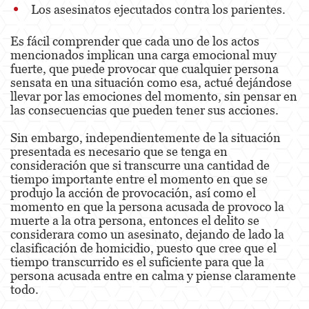
Los asesinatos ejecutados contra los parientes.
Agresión Doméstica
Es fácil comprender que cada uno de los actos
Amenazas Criminales
mencionados implican una carga emocional muy
fuerte, que puede provocar que cualquier persona
Lesión Corporal A Un Cónyuge.
sensata en una situación como esa, actué dejándose
llevar por las emociones del momento, sin pensar en
Negligencia de Menores.
las consecuencias que pueden tener sus acciones.
Orden de Protección de Emergencia
Sin embargo, independientemente de la situación
presentada es necesario que se tenga en
Orden de Restricción Permanente
consideración que si transcurre una cantidad de
tiempo importante entre el momento en que se
produjo la acción de provocación, así como el
Orden de Restricción Temporal
momento en que la persona acusada de provoco la
muerte a la otra persona, entonces el delito se
Órdenes de Restricción
considerara como un asesinato, dejando de lado la
clasificación de homicidio, puesto que cree que el
Peligro Infantil
tiempo transcurrido es el suficiente para que la
persona acusada entre en calma y piense claramente
Publicar Información Dañina en Internet
todo.
Sustracción de Menores